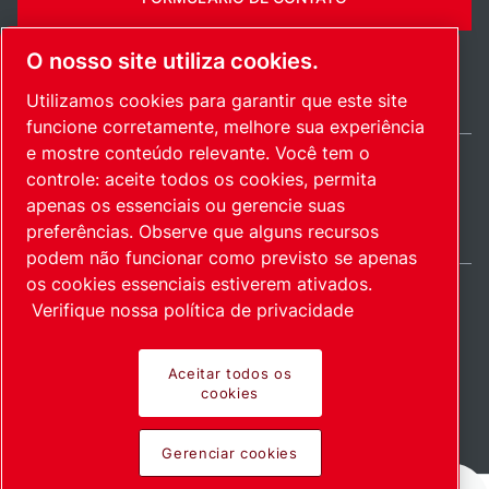
O nosso site utiliza cookies.
Utilizamos cookies para garantir que este site
funcione corretamente, melhore sua experiência
e mostre conteúdo relevante. Você tem o
controle: aceite todos os cookies, permita
Brazil / PT
apenas os essenciais ou gerencie suas
Mapa do site
Gerenciar cookies
© 2026 Direitos autorais.
preferências. Observe que alguns recursos
podem não funcionar como previsto se apenas
os cookies essenciais estiverem ativados.
Verifique nossa política de privacidade
Produtos inovadores.
Aceitar todos os
cookies
Empregados com
Gerenciar cookies
entusiasmo.