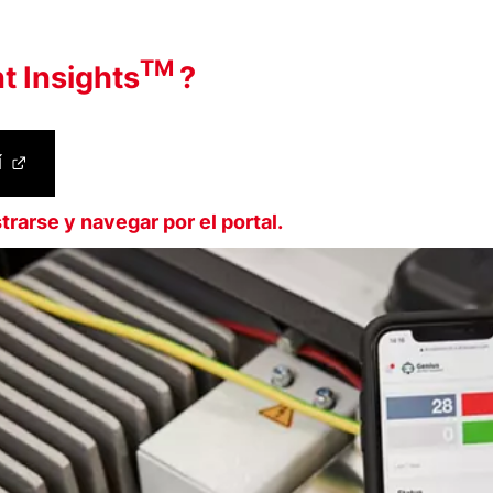
TM
t Insights
?
Í
trarse y navegar por el portal.