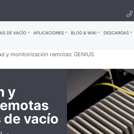
AS DE VACÍO
APLICACIONES
BLOG & WIKI
DESCARGAS
ad y monitorización remotas: GENIUS
n y
remotas
 de vacío