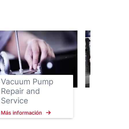
Vacuum Pump
Mantenim
Repair and
ServiceP
Service
Más informac
Más información