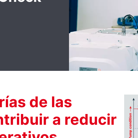
rías de las
ribuir a reducir
erativos