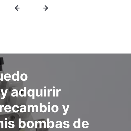
uedo
y adquirir
 recambio y
 mis bombas de