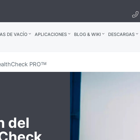
AS DE VACÍO
APLICACIONES
BLOG & WIKI
DESCARGAS
ealthCheck PROᵀᴹ
n del
hCheck