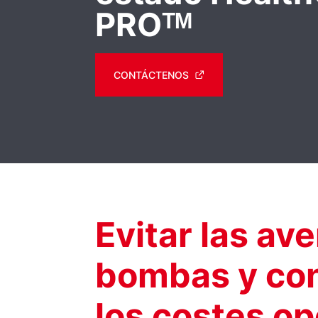
PROᵀᴹ
CONTÁCTENOS
Evitar las ave
bombas y cont
los costes op