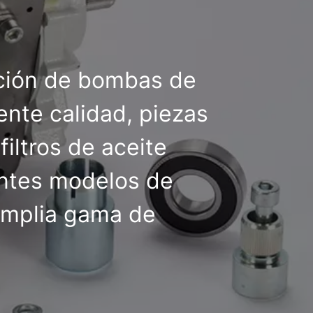
ación de bombas de
ente calidad, piezas
filtros de aceite
entes modelos de
mplia gama de