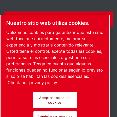
FORMULARIO DE CONTACTO
Nuestro sitio web utiliza cookies.
Utilizamos cookies para garantizar que este sitio
web funcione correctamente, mejorar su
experiencia y mostrarle contenido relevante.
Usted tiene el control: acepte todas las cookies,
permita solo las esenciales o gestione sus
preferencias. Tenga en cuenta que algunas
International / ES
funciones pueden no funcionar según lo previsto
Mapa del sitio
Administrar cookies
© 2026 Copyright.
si solo se habilitan las cookies esenciales.
Check our privacy policy
Aceptar todas las
cookies
Pioneering products.
Administrar cookies