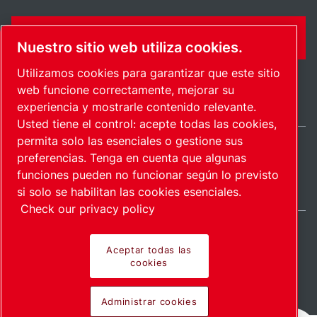
FORMULARIO DE CONTACTO
Nuestro sitio web utiliza cookies.
Utilizamos cookies para garantizar que este sitio
web funcione correctamente, mejorar su
experiencia y mostrarle contenido relevante.
Usted tiene el control: acepte todas las cookies,
permita solo las esenciales o gestione sus
preferencias. Tenga en cuenta que algunas
International / ES
funciones pueden no funcionar según lo previsto
Mapa del sitio
Administrar cookies
© 2026 Copyright.
si solo se habilitan las cookies esenciales.
Check our privacy policy
Aceptar todas las
cookies
Pioneering products.
Administrar cookies