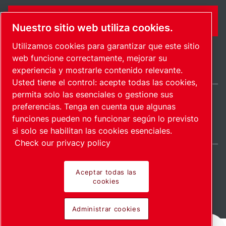
FORMULARIO DE CONTACTO
Nuestro sitio web utiliza cookies.
Utilizamos cookies para garantizar que este sitio
web funcione correctamente, mejorar su
experiencia y mostrarle contenido relevante.
Usted tiene el control: acepte todas las cookies,
permita solo las esenciales o gestione sus
preferencias. Tenga en cuenta que algunas
International / ES
funciones pueden no funcionar según lo previsto
Mapa del sitio
Administrar cookies
© 2026 Copyright.
si solo se habilitan las cookies esenciales.
Check our privacy policy
Aceptar todas las
cookies
Pioneering products.
Administrar cookies
Passionately applied.