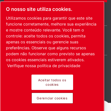
O nosso site utiliza cookies.
Utilizamos cookies para garantir que este site
funcione corretamente, melhore sua experiência
e mostre conteúdo relevante. Você tem o
controle: aceite todos os cookies, permita
Brazil / PT
apenas os essenciais ou gerencie suas
Mapa do site
Gerenciar cookies
© 2026 Direitos autorais.
preferências. Observe que alguns recursos
podem não funcionar como previsto se apenas
os cookies essenciais estiverem ativados.
Verifique nossa política de privacidade
Produtos inovadores.
Aceitar todos os
cookies
Empregados com
Gerenciar cookies
entusiasmo.