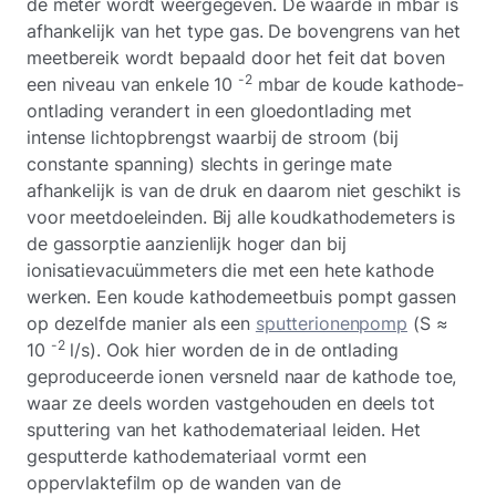
de meter wordt weergegeven. De waarde in mbar is
afhankelijk van het type gas. De bovengrens van het
meetbereik wordt bepaald door het feit dat boven
-2
een niveau van enkele 10
mbar de koude kathode-
ontlading verandert in een gloedontlading met
intense lichtopbrengst waarbij de stroom (bij
constante spanning) slechts in geringe mate
afhankelijk is van de druk en daarom niet geschikt is
voor meetdoeleinden. Bij alle koudkathodemeters is
de gassorptie aanzienlijk hoger dan bij
ionisatievacuümmeters die met een hete kathode
werken. Een koude kathodemeetbuis pompt gassen
op dezelfde manier als een
sputterionenpomp
(S ≈
-2
10
l/s). Ook hier worden de in de ontlading
geproduceerde ionen versneld naar de kathode toe,
waar ze deels worden vastgehouden en deels tot
sputtering van het kathodemateriaal leiden. Het
gesputterde kathodemateriaal vormt een
oppervlaktefilm op de wanden van de