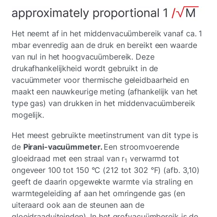
Het neemt af in het middenvacuümbereik vanaf ca. 1
mbar evenredig aan de druk en bereikt een waarde
van nul in het hoogvacuümbereik. Deze
drukafhankelijkheid wordt gebruikt in de
vacuümmeter voor thermische geleidbaarheid en
maakt een nauwkeurige meting (afhankelijk van het
type gas) van drukken in het middenvacuümbereik
mogelijk.
Het meest gebruikte meetinstrument van dit type is
de
Pirani-vacuümmeter.
Een stroomvoerende
gloeidraad met een straal van r
verwarmd tot
1
ongeveer 100 tot 150 °C (212 tot 302 °F) (afb. 3,10)
geeft de daarin opgewekte warmte via straling en
warmtegeleiding af aan het omringende gas (en
uiteraard ook aan de steunen aan de
gloeidraaduiteinden). In het grofvacuümbereik is de