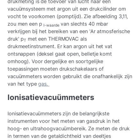
drukmeting is de toevoer van lucht naar een
vacuümsysteem met argon uit een drukcilinder om
vocht te voorkomen (pomptijd). Zie afbeelding 3,11,
zou men een p
van slechts 40 mbar
I-waarde
verkrijgen bij het bereiken van een 'Ar atmosferische
druk' p
met een THERMOVAC als
T
drukmeetinstrument. Er kan argon uit het vat
ontsnappen (deksel gaat open, belletje komt
omhoog). Voor dergelijke en soortgelijke
toepassingen moeten drukschakelaars of
vacuümmeters worden gebruikt die onafhankelijk zijn
van het type
gas.
Ionisatievacuümmeters
Ionisatievacuümmeters zijn de belangrijkste
instrumenten voor het meten van gasdruk in het
hoog- en ultrahoogvacuümbereik. Ze meten de druk
in termen van de getaldichtheid van deeltjes