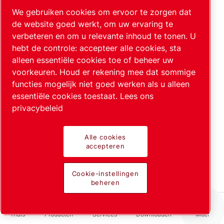
toe omdat er meer elektronen op het oppervlak
We gebruiken cookies om ervoor te zorgen dat
inwerken. Dit leidt uiteindelijk tot een vermindering
de website goed werkt, om uw ervaring te
van geadsorbeerde gasdeeltjes aan het oppervlak.
verbeteren en om u relevante inhoud te tonen. U
De aflezing daalt opnieuw en bereikt over het
hebt de controle: accepteer alle cookies, sta
algemeen waarden die aanzienlijk lager kunnen zijn
alleen essentiële cookies toe of beheer uw
dan de drukaflezing die bij een kleine
voorkeuren. Houd er rekening mee dat sommige
elektronenstroom wordt waargenomen. Als gevolg
functies mogelijk niet goed werken als u alleen
van dit effect in de praktijk moet men nagaan of de
essentiële cookies toestaat.
Lees ons
drukaflezing is beïnvloed door een desorptiestroom.
privacybeleid
Dit kan het eenvoudigst worden gedaan door de
elektronenstroom tijdelijk te wijzigen met een factor
van 10 of 100. De aflezing voor de grotere
Alle cookies
elektronenstroom is de nauwkeurigere drukwaarde.
accepteren
Naast de conventionele ionisatiemeter, waarvan de
Cookie-instellingen
elektrodestructuur lijkt op die van een
beheren
gemeenschappelijke triode, zijn er verschillende
ionisatievacuümmetersystemen (Bayard-Alpert-
systeem, afzuigsysteem) die, afhankelijk van het
Thuis
Producten
Services
Downloaden
Meer