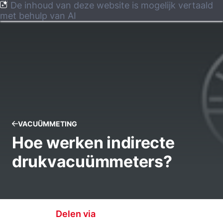
De inhoud van deze website is mogelijk vertaald
met behulp van AI
VACUÜMMETING
Hoe werken indirecte
drukvacuümmeters?
Delen via