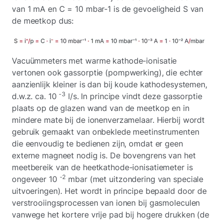
van 1 mA en C = 10 mbar-1 is de gevoeligheid S van
de meetkop dus:
Vacuümmeters met warme kathode-ionisatie
vertonen ook gassorptie (pompwerking), die echter
aanzienlijk kleiner is dan bij koude kathodesystemen,
-3
d.w.z. ca. 10
l/s. In principe vindt deze gassorptie
plaats op de glazen wand van de meetkop en in
mindere mate bij de ionenverzamelaar. Hierbij wordt
gebruik gemaakt van onbeklede meetinstrumenten
die eenvoudig te bedienen zijn, omdat er geen
externe magneet nodig is. De bovengrens van het
meetbereik van de heetkathode-ionisatiemeter is
-2
ongeveer 10
mbar (met uitzondering van speciale
uitvoeringen). Het wordt in principe bepaald door de
verstrooiingsprocessen van ionen bij gasmoleculen
vanwege het kortere vrije pad bij hogere drukken (de