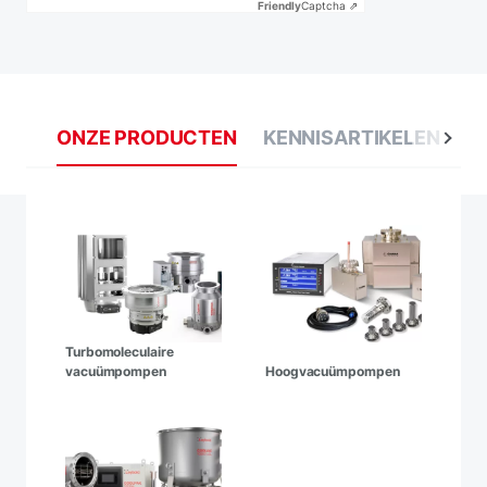
Friendly
Captcha ⇗
ONZE PRODUCTEN
KENNISARTIKELEN
G
Turbomoleculaire
vacuümpompen
Hoogvacuümpompen