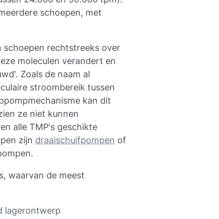
 meerdere schoepen, met
n schoepen rechtstreeks over
eze moleculen verandert en
wd'. Zoals de naam al
culaire stroombereik tussen
eeppompmechanisme kan dit
zien ze niet kunnen
n alle TMP's geschikte
pen zijn
draaischuifpompen
of
spompen.
's, waarvan de meest
nd lagerontwerp