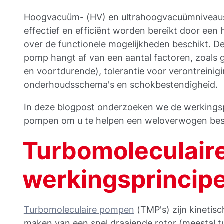
Hoogvacuüm- (HV) en ultrahoogvacuümniveaus
effectief en efficiënt worden bereikt door een
over de functionele mogelijkheden beschikt. D
pomp hangt af van een aantal factoren, zoals gel
en voortdurende), tolerantie voor verontreinigi
onderhoudsschema's en schokbestendigheid.
In deze blogpost onderzoeken we de werkings
pompen om u te helpen een weloverwogen besl
Turbomoleculair
werkingsprincip
Turbomoleculaire pompen
(TMP's) zijn kinetis
maken van een snel draaiende rotor (meestal 