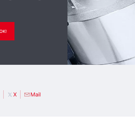
OK!
X
Mail