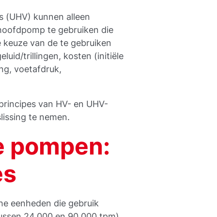
 (UHV) kunnen alleen
 hoofdpomp te gebruiken die
e keuze van de te gebruiken
uid/trillingen, kosten (initiële
ng, voetafdruk,
principes van HV- en UHV-
issing te nemen.
e pompen:
es
che eenheden die gebruik
tussen 24.000 en 90.000 tpm).