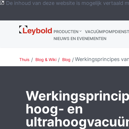
De inhoud van deze website is mogelijk vertaald m
Leybold
PRODUCTEN
VACUÜMPOMPDIENST
Global
NIEUWS EN EVENEMENTEN
Werkingsprincipes v
Thuis
Blog & Wiki
Blog
Werkingsprincip
hoog- en
ultrahoogvacu