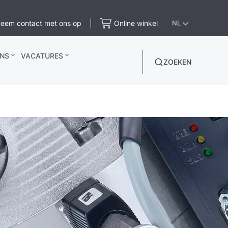
eem contact met ons op
Online winkel
NL
NS
VACATURES
ZOEKEN