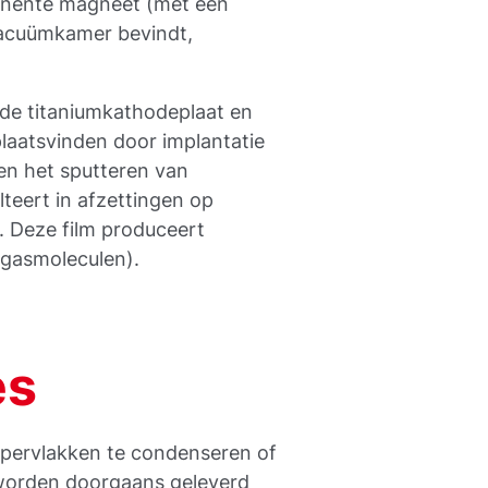
anente magneet (met een
 vacuümkamer bevindt,
de titaniumkathodeplaat en
laatsvinden door implantatie
en het sputteren van
teert in afzettingen op
. Deze film produceert
 gasmoleculen).
es
pervlakken te condenseren of
 worden doorgaans geleverd