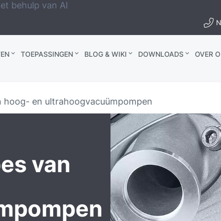
et behulp van AI
N
EN
TOEPASSINGEN
BLOG & WIKI
DOWNLOADS
OVER O
an hoog- en ultrahoogvacuümpompen
es van
ümpompen