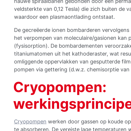
nauwe spiraalbanen gebonden door een perm
veldsterkte van 0,12 Tesla) die zich buiten de
waardoor een plasmaontlading ontstaat.
De gecreëerde ionen bombarderen vervolgens 
het verpompen van moleculaire/gasionen kan p
(fysisorption). De bombardementen veroorzak
titaniumatomen uit het kathoderaster, wat resul
omliggende oppervlakken van gesputterde film
pompen via gettering (d.w.z. chemisorptie van
Cryopompen:
werkingsprincip
Cryopompen
werken door gassen op koude op
te absorberen. De vereiste lage temperaturen