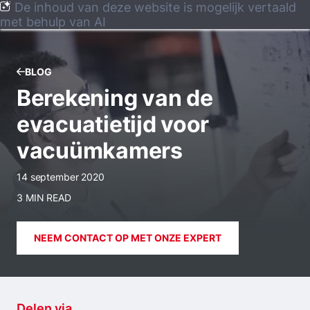
De inhoud van deze website is mogelijk vertaald
met behulp van AI
BLOG
Berekening van de
evacuatietijd voor
vacuümkamers
14 september 2020
3 MIN READ
NEEM CONTACT OP MET ONZE EXPERT
Delen via