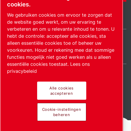
cookies.
We gebruiken cookies om ervoor te zorgen dat
de website goed werkt, om uw ervaring te
verbeteren en om u relevante inhoud te tonen. U
hebt de controle: accepteer alle cookies, sta
alleen essentiële cookies toe of beheer uw
Netherlands / NL
Sitemap
Cookie-instellingen beheren
© 2026 Auteursrecht.
voorkeuren. Houd er rekening mee dat sommige
functies mogelijk niet goed werken als u alleen
essentiële cookies toestaat.
Lees ons
privacybeleid
Alle cookies
Pionierende producten.
accepteren
Gepassioneerd
Cookie-instellingen
beheren
toegepast.