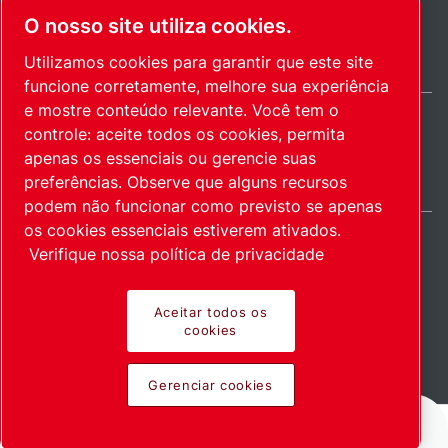
O nosso site utiliza cookies.
Utilizamos cookies para garantir que este site
funcione corretamente, melhore sua experiência
e mostre conteúdo relevante. Você tem o
controle: aceite todos os cookies, permita
Brazil / PT
apenas os essenciais ou gerencie suas
Mapa do site
Gerenciar cookies
© 2026 Direitos autorais.
preferências. Observe que alguns recursos
podem não funcionar como previsto se apenas
os cookies essenciais estiverem ativados.
Verifique nossa política de privacidade
Produtos inovadores.
Aceitar todos os
cookies
Empregados com
Gerenciar cookies
entusiasmo.