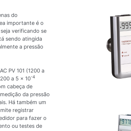
enas do
ea importante é o
seja verificando se
á sendo atingida
almente a pressão
AC PV 101 (1200 a
-4
200 a 5 x 10
com cabeça de
a medição da pressão
nais. Há também um
mite registrar
didor para fazer o
nto ou testes de