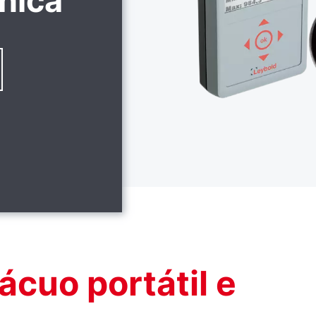
ânica
cuo portátil e