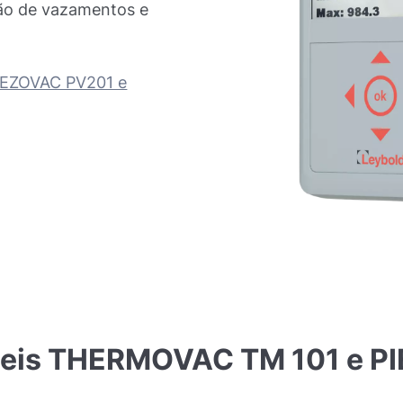
ão de vazamentos e
PIEZOVAC PV201 e
eis
THERMOVAC
TM
101
e
P