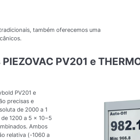
tradicionais, também oferecemos uma
ecânicos.
s
PIEZOVAC
PV201
e
THERM
ybold PV201 e
o precisas e
soluta de 2000 a 1
 de 1200 a 5 x 10−5
combinados. Ambos
 relativa (-1060 a