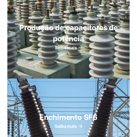
Produção de capacitores de
potência
Saiba mais
Enchimento SF6
Saiba mais