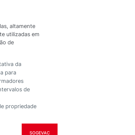
as, altamente
e utilizadas em
ão de
ativa da
da para
ormadores
ntervalos de
de propriedade
SOGEVAC