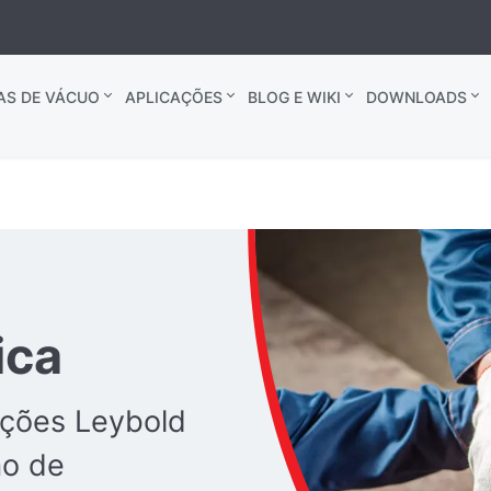
AS DE VÁCUO
APLICAÇÕES
BLOG E WIKI
DOWNLOADS
ica
ções Leybold
ão de