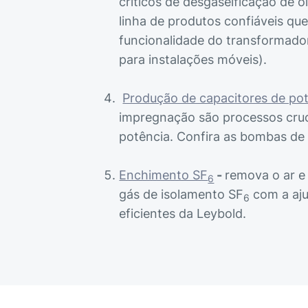
críticos de desgaseificação de ó
linha de produtos confiáveis qu
funcionalidade do transformador
para instalações móveis).
Produção de capacitores de po
impregnação são processos cruc
potência. Confira as bombas de 
Enchimento SF
-
remova o ar e
6
gás de isolamento SF
com a aju
6
eficientes da Leybold.