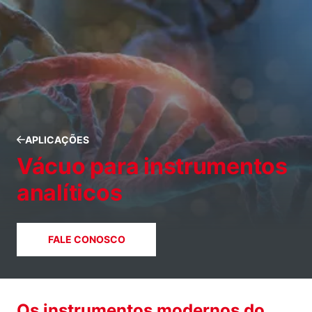
APLICAÇÕES
Vácuo para instrumentos
analíticos
FALE CONOSCO
Os instrumentos modernos do