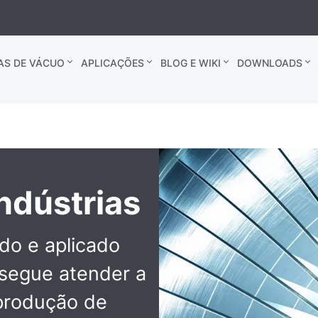
AS DE VÁCUO
APLICAÇÕES
BLOG E WIKI
DOWNLOADS
ndústrias
do e aplicado
nsegue atender a
 produção de