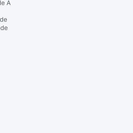
de A
 de
 de