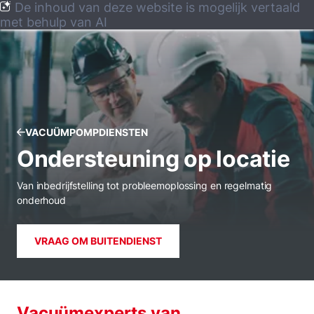
De inhoud van deze website is mogelijk vertaald
met behulp van AI
VACUÜMPOMPDIENSTEN
Ondersteuning op locatie
Van inbedrijfstelling tot probleemoplossing en regelmatig
onderhoud
VRAAG OM BUITENDIENST
Vacuümexperts van