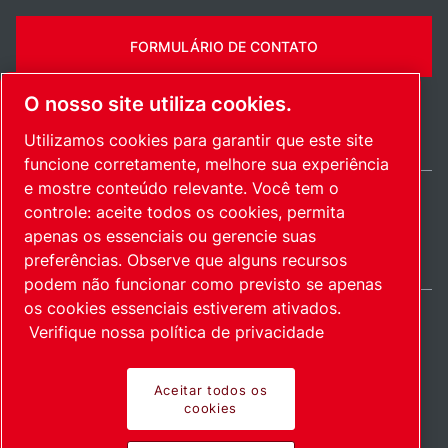
FORMULÁRIO DE CONTATO
O nosso site utiliza cookies.
Utilizamos cookies para garantir que este site
funcione corretamente, melhore sua experiência
e mostre conteúdo relevante. Você tem o
controle: aceite todos os cookies, permita
Brazil / PT
apenas os essenciais ou gerencie suas
Mapa do site
Gerenciar cookies
© 2026 Direitos autorais.
preferências. Observe que alguns recursos
podem não funcionar como previsto se apenas
os cookies essenciais estiverem ativados.
Verifique nossa política de privacidade
Produtos inovadores.
Aceitar todos os
cookies
Empregados com