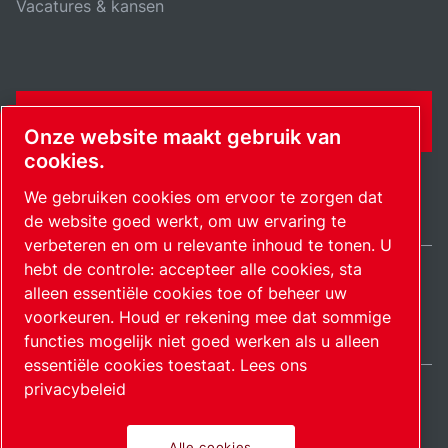
Vacatures & kansen
CONTACTFORMULIER
Onze website maakt gebruik van
cookies.
We gebruiken cookies om ervoor te zorgen dat
de website goed werkt, om uw ervaring te
verbeteren en om u relevante inhoud te tonen. U
hebt de controle: accepteer alle cookies, sta
alleen essentiële cookies toe of beheer uw
Netherlands / NL
voorkeuren. Houd er rekening mee dat sommige
Sitemap
Cookie-instellingen beheren
© 2026 Auteursrecht.
functies mogelijk niet goed werken als u alleen
essentiële cookies toestaat.
Lees ons
privacybeleid
Alle cookies