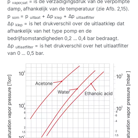
p
= is de verzadigingsdruk van de verpompte
vapor,sat
damp, afhankelijk van de temperatuur (zie Afb. 2,15).
p
= p
+ Δp
+ Δp
som
uitlaat
klep
uitlaatfilter
Δp
= is het drukverschil over de uitlaatklep dat
klep
afhankelijk van het type pomp en de
bedrijfsomstandigheden 0,2 ... 0,4 bar bedraagt.
Δp
= is het drukverschil over het uitlaatfilter
uitlaatfilter
van 0 ... 0,5 bar.