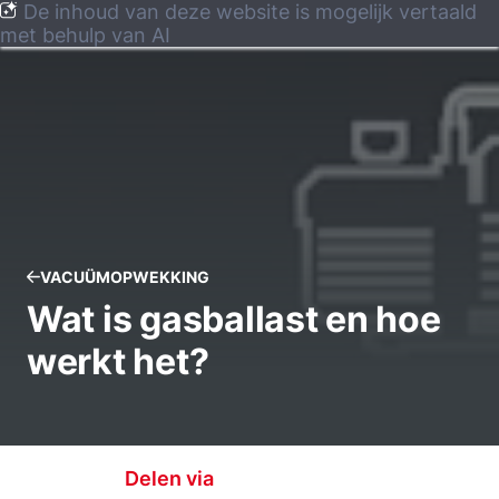
De inhoud van deze website is mogelijk vertaald
met behulp van AI
VACUÜMOPWEKKING
Wat is gasballast en hoe
werkt het?
Delen via