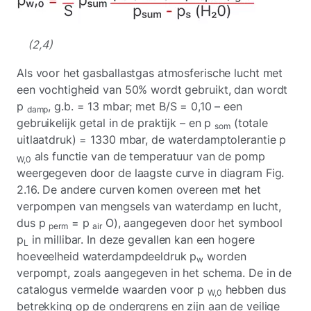
(2,4)
Als voor het gasballastgas atmosferische lucht met
een vochtigheid van 50% wordt gebruikt, dan wordt
p
, g.b. = 13 mbar; met B/S = 0,10 – een
damp
gebruikelijk getal in de praktijk – en p
(totale
som
uitlaatdruk) = 1330 mbar, de waterdamptolerantie p
als functie van de temperatuur van de pomp
W,0
weergegeven door de laagste curve in diagram Fig.
2.16. De andere curven komen overeen met het
verpompen van mengsels van waterdamp en lucht,
dus p
= p
O), aangegeven door het symbool
perm
air
p
in millibar. In deze gevallen kan een hogere
L
hoeveelheid waterdampdeeldruk p
worden
w
verpompt, zoals aangegeven in het schema. De in de
catalogus vermelde waarden voor p
hebben dus
W,0
betrekking op de ondergrens en zijn aan de veilige