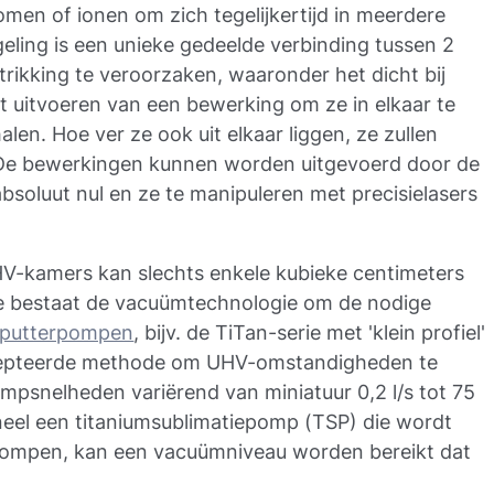
men of ionen om zich tegelijkertijd in meerdere
eling is een unieke gedeelde verbinding tussen 2
strikking te veroorzaken, waaronder het dicht bij
t uitvoeren van een bewerking om ze in elkaar te
alen. Hoe ver ze ook uit elkaar liggen, ze zullen
n. De bewerkingen kunnen worden uitgevoerd door de
absoluut nul en ze te manipuleren met precisielasers
HV-kamers kan slechts enkele kubieke centimeters
e bestaat de vacuümtechnologie om de nodige
sputterpompen
, bijv. de TiTan-serie met 'klein profiel'
epteerde methode om UHV-omstandigheden te
psnelheden variërend van miniatuur 0,2 l/s tot 75
oneel een titaniumsublimatiepomp (TSP) die wordt
pompen, kan een vacuümniveau worden bereikt dat