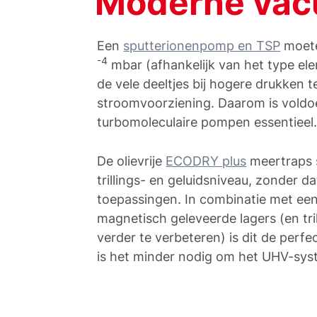
Moderne vac
Een
sputterionenpomp en TSP
moete
-4
mbar (afhankelijk van het type ele
de vele deeltjes bij hogere drukken t
stroomvoorziening. Daarom is vol
turbomoleculaire pompen essentieel
De olievrije
ECODRY plus
meertraps 
trillings- en geluidsniveau, zonder d
toepassingen. In combinatie met een
magnetisch geleveerde lagers (en tri
verder te verbeteren) is dit de perfe
is het minder nodig om het UHV-syst