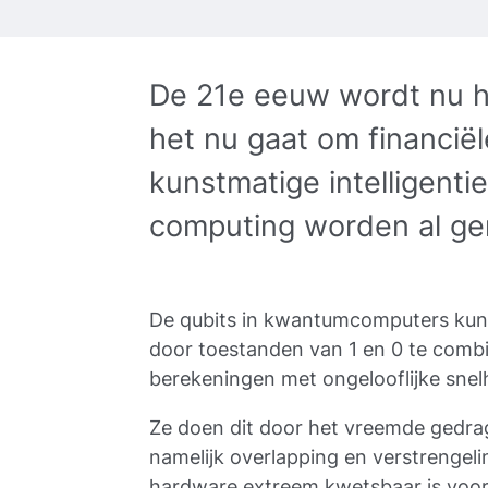
De 21e eeuw wordt nu h
het nu gaat om financiël
kunstmatige intelligent
computing worden al ger
De qubits in kwantumcomputers kunn
door toestanden van 1 en 0 te combi
berekeningen met ongelooflijke snelh
Ze doen dit door het vreemde gedra
namelijk overlapping en verstrengelin
hardware extreem kwetsbaar is voor