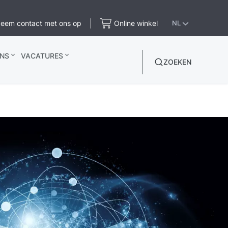
eem contact met ons op
Online winkel
NL
NS
VACATURES
ZOEKEN