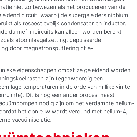
atie niet zo bewezen als het produceren van de
leidend circuit, waarbij de supergeleiders niobium
ikt als respectievelijk condensator en inductor.
de dunnefilmcircuits kan alleen worden bereikt
zoals atoomlaagafzetting, gepulseerde
ting door magnetronsputtering of e-
unieke eigenschappen omdat ze geleidend worden
unningskoelkasten zijn tegenwoordig een
 lage temperaturen in de orde van millikelvin te
ruimte). Dit is nog een ander proces, naast
vacuümpompen nodig zijn om het verdampte helium-
voordat het opnieuw wordt verdund met helium-4,
erne vacuümisolatie.