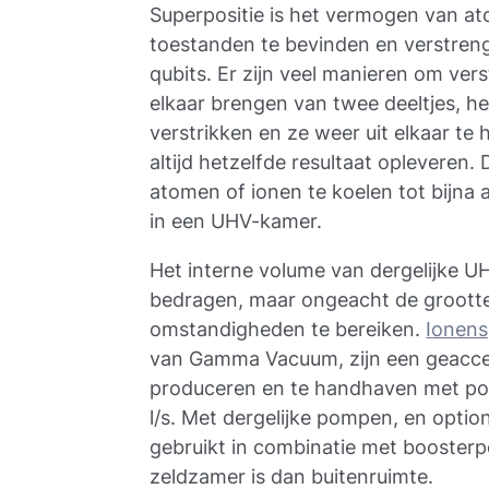
Superpositie is het vermogen van ato
toestanden te bevinden en verstreng
qubits. Er zijn veel manieren om ver
elkaar brengen van twee deeltjes, he
verstrikken en ze weer uit elkaar te h
altijd hetzelfde resultaat oplevere
atomen of ionen te koelen tot bijna 
in een UHV-kamer.
Het interne volume van dergelijke U
bedragen, maar ongeacht de groott
omstandigheden te bereiken.
Ionen
van Gamma Vacuum, zijn een geacc
produceren en te handhaven met pom
l/s. Met dergelijke pompen, en opti
gebruikt in combinatie met booster
zeldzamer is dan buitenruimte.