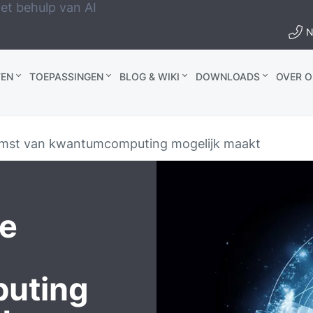
et behulp van AI
N
EN
TOEPASSINGEN
BLOG & WIKI
DOWNLOADS
OVER O
mst van kwantumcomputing mogelijk maakt
e
uting