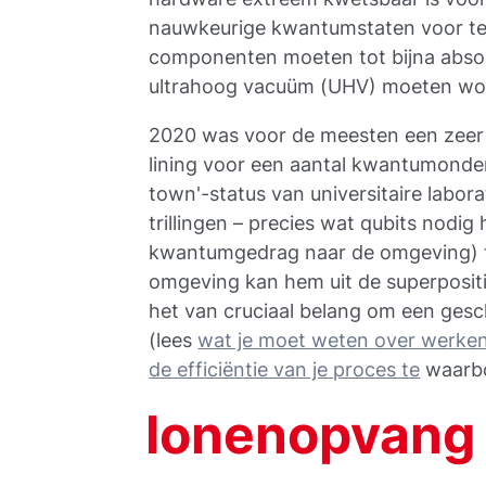
nauwkeurige kwantumstaten voor te
componenten moeten tot bijna absolu
ultrahoog vacuüm (UHV) moeten wo
2020 was voor de meesten een zeer u
lining voor een aantal kwantumonder
town'-status van universitaire labor
trillingen – precies wat qubits nodi
kwantumgedrag naar de omgeving) te 
omgeving kan hem uit de superpositi
het van cruciaal belang om een gesc
(lees
wat je moet weten over werken
de efficiëntie van je proces te
waarbo
Ionenopvang