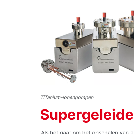
TiTanium-ionenpompen
Supergeleide
Als het gaat om het opschalen van 