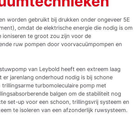
uümtechnieken
n worden gebruikt bij drukken onder ongeveer 5E
ment), omdat de elektrische energie die nodig is om
e ioniseren te groot zou zijn voor de
doende ruw pompen door voorvacuümpompen en
.
stuwpomp van Leybold heeft een extreem laag
at er jarenlang onderhoud nodig is bij schone
 trillingsarme turbomoleculaire pomp met
llingsabsorberende balgen om de stabiliteit nog
cte set-up voor een schoon, trillingsvrij systeem en
eem te isoleren van een afzonderlijk ruwsysteem.