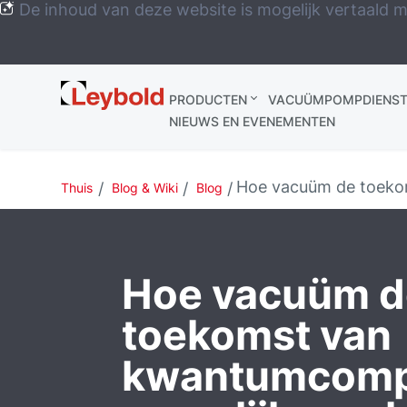
De inhoud van deze website is mogelijk vertaald m
Leybold
PRODUCTEN
VACUÜMPOMPDIENST
Global
NIEUWS EN EVENEMENTEN
Hoe vacuüm de toeko
Thuis
Blog & Wiki
Blog
Hoe vacuüm d
toekomst van
kwantumcomp