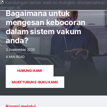
Kandungan laman web ini mungkin diterjemahkan
BLOG
dengan AI
Bagaimana untuk
mengesan kebocoran
dalam sistem vakum
anda?
3 September 2020
4 MIN READ
HUBUNGI KAMI
MUAT TURUN E-BUKU KAMI!
Kongsi melalui