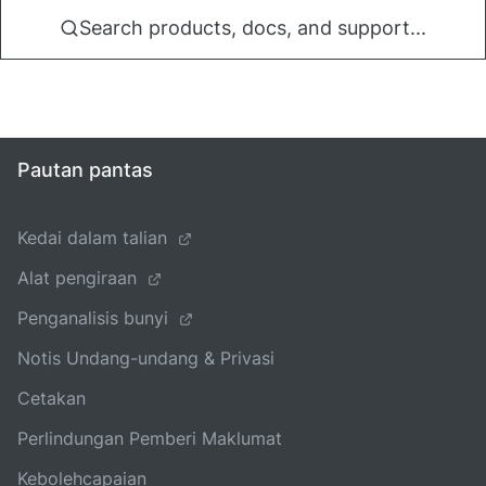
Search products, docs, and support...
Pautan pantas
Kedai dalam talian
Alat pengiraan
Penganalisis bunyi
Notis Undang-undang & Privasi
Cetakan
Perlindungan Pemberi Maklumat
Kebolehcapaian