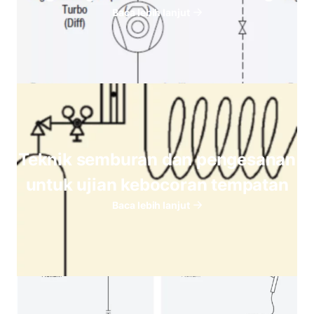
Baca lebih lanjut
Teknik semburan dan pengesanan
untuk ujian kebocoran tempatan
Baca lebih lanjut