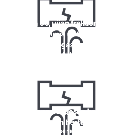
Krypton 85, ujian frekuensi tinggi
dan reaksi kimia untuk kebocoran
gas
Baca lebih lanjut
Bagaimana pengesan kebocoran
halogen berfungsi
Baca lebih lanjut