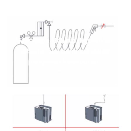
Mengapa Helium digunakan
sebagai gas penjejak dalam
pengesan kebocoran?
Baca lebih lanjut