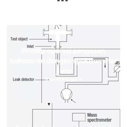
Prinsip operasi pengesan
kebocoran dengan spektrometer
jisim
Baca lebih lanjut