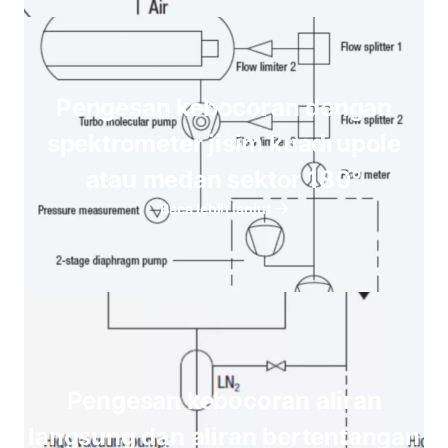
Pengesan kebocoran dengan
spektrometer jisim kuadrupole
atau medan sektor 180°
Baca lebih lanjut
Pengesan kebocoran aliran
langsung dan aliran bertentangan