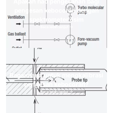
Apakah had pengesanan bagi
pengesan kebocoran dengan
spektrometer jisim
Baca lebih lanjut
Bagaimana untuk mengkalibrasi
pengesan kebocoran?
Baca lebih lanjut