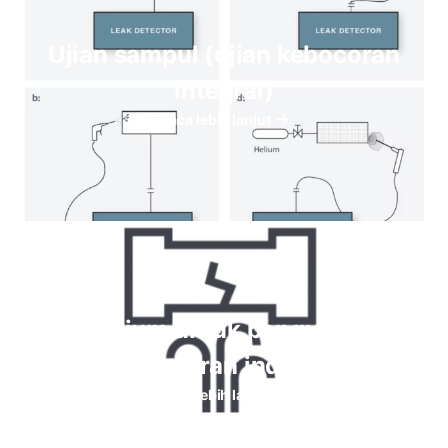
Ujian sampul (ujian kebocoran
integral)
Baca lebih lanjut
Helium untuk pengujian
kebocoran industri
Baca lebih lanjut