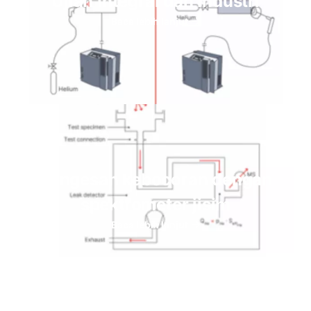
Ujian Integral dan Industri
Baca lebih lanjut
Pengesan kebocoran dengan
spektrometer jisim
Baca lebih lanjut