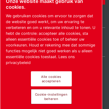
Onze website maakt gebruik van
cookies.
We gebruiken cookies om ervoor te zorgen dat
de website goed werkt, om uw ervaring te
verbeteren en om u relevante inhoud te tonen. U
hebt de controle: accepteer alle cookies, sta
alleen essentiële cookies toe of beheer uw
Netherlands / NL
Sitemap
Cookie-instellingen beheren
© 2026 Auteursrecht.
voorkeuren. Houd er rekening mee dat sommige
functies mogelijk niet goed werken als u alleen
essentiële cookies toestaat.
Lees ons
privacybeleid
Alle cookies
Pionierende producten.
accepteren
Gepassioneerd
Cookie-instellingen
beheren
toegepast.