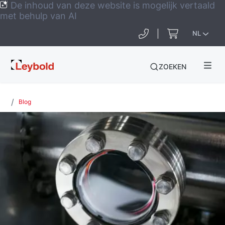
De inhoud van deze website is mogelijk vertaald
met behulp van AI
NL
Leybold
ZOEKEN
Global
Blog