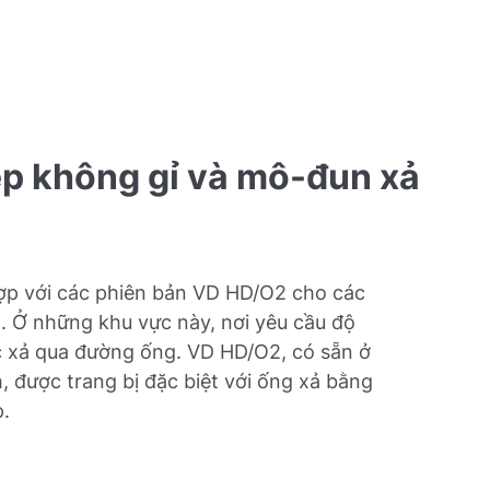
ép không gỉ và mô-đun xả
ợp với các phiên bản VD HD/O2 cho các
o. Ở những khu vực này, nơi yêu cầu độ
c xả qua đường ống. VD HD/O2, có sẵn ở
, được trang bị đặc biệt với ống xả bằng
p.