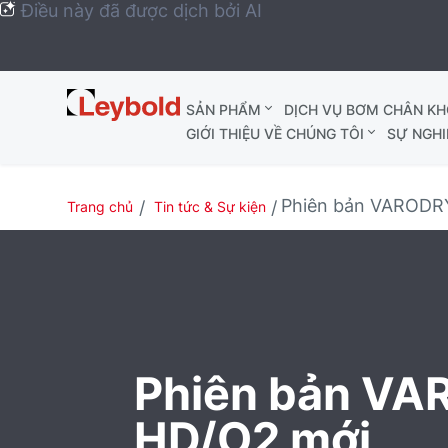
Điều này đã được dịch bởi AI
Leybold
SẢN PHẨM
DỊCH VỤ BƠM CHÂN K
Global
GIỚI THIỆU VỀ CHÚNG TÔI
SỰ NGHI
Phiên bản VARODR
Trang chủ
Tin tức & Sự kiện
Phiên bản V
HD/O2 mới