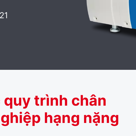
21
 quy trình chân
nghiệp hạng nặng