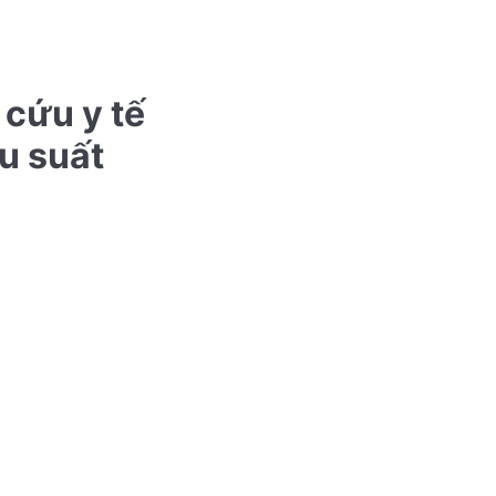
 cứu y tế
u suất