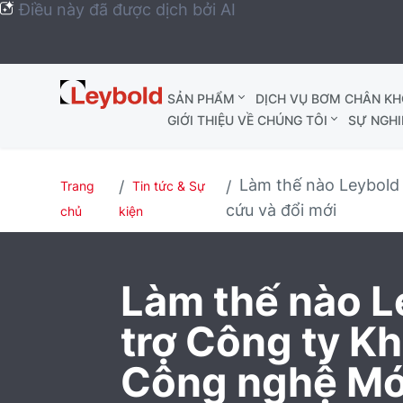
Điều này đã được dịch bởi AI
Leybold
SẢN PHẨM
DỊCH VỤ BƠM CHÂN K
Global
GIỚI THIỆU VỀ CHÚNG TÔI
SỰ NGHI
Làm thế nào Leybold 
Trang
Tin tức & Sự
cứu và đổi mới
chủ
kiện
Làm thế nào L
trợ Công ty K
Công nghệ Mớ