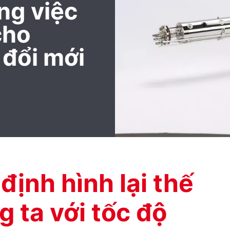
ng việc
cho
 đổi mới
định hình lại thế
g ta với tốc độ