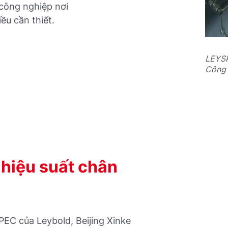
 công nghiệp nơi
iều cần thiết.
LEYSP
Công 
 hiệu suất chân
EC của Leybold, Beijing Xinke