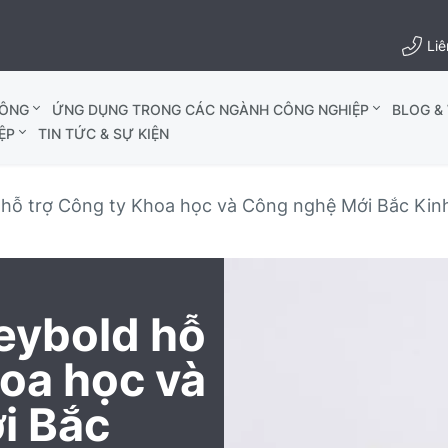
Liê
HÔNG
ỨNG DỤNG TRONG CÁC NGÀNH CÔNG NGHIỆP
BLOG & 
ỆP
TIN TỨC & SỰ KIỆN
hỗ trợ Công ty Khoa học và Công nghệ Mới Bắc Kinh 
eybold hỗ
hoa học và
i Bắc