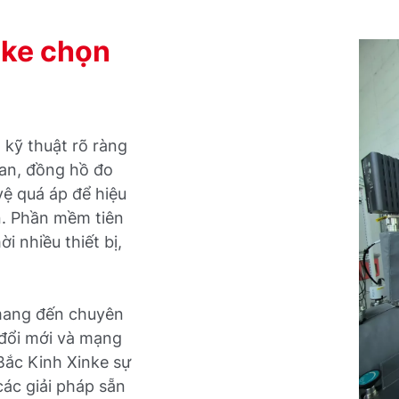
nke chọn
kỹ thuật rõ ràng
an, đồng hồ đo
vệ quá áp để hiệu
n. Phần mềm tiên
i nhiều thiết bị,
mang đến chuyên
 đổi mới và mạng
 Bắc Kinh Xinke sự
các giải pháp sẵn