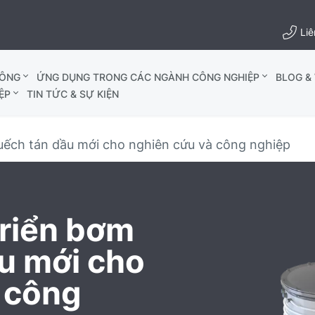
Liê
HÔNG
ỨNG DỤNG TRONG CÁC NGÀNH CÔNG NGHIỆP
BLOG & 
ỆP
TIN TỨC & SỰ KIỆN
ếch tán dầu mới cho nghiên cứu và công nghiệp
triển bơm
u mới cho
 công