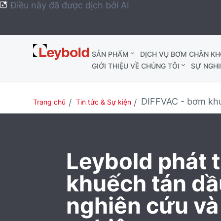
Điều này đã được dịch bởi AI
Leybold
SẢN PHẨM
DỊCH VỤ BƠM CHÂN K
Global
GIỚI THIỆU VỀ CHÚNG TÔI
SỰ NGHI
DIFFVAC - bơm khu
Trang chủ
Tin tức & Sự kiện
Leybold phát 
khuếch tán dầ
nghiên cứu và