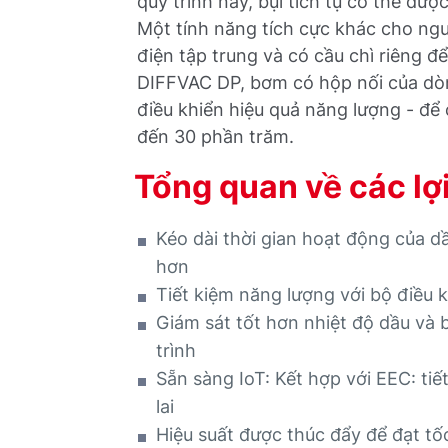
quy trình này, bụi tích tụ có thể đư
Một tính năng tích cực khác cho ng
điện tập trung và có cầu chì riêng đ
DIFFVAC DP, bơm có hộp nối của dò
điều khiển hiệu quả năng lượng - để
đến 30 phần trăm.
Tổng quan về các lợ
Kéo dài thời gian hoạt động của dầ
hơn
Tiết kiệm năng lượng với bộ điều 
Giám sát tốt hơn nhiệt độ dầu và 
trình
Sẵn sàng IoT: Kết hợp với EEC: ti
lai
Hiệu suất được thúc đẩy để đạt tố