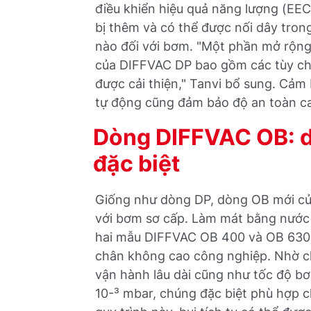
điều khiển hiệu quả năng lượng (EE
bị thêm và có thể được nối dây tron
nào đối với bơm. "Một phần mở rộng 
của DIFFVAC DP bao gồm các tùy chọ
được cải thiện," Tanvi bổ sung. Cảm b
tự động cũng đảm bảo độ an toàn c
Dòng DIFFVAC OB: d
đặc biệt
Giống như dòng DP, dòng OB mới củ
với bơm sơ cấp. Làm mát bằng nước 
hai mẫu DIFFVAC OB 400 và OB 630 
chân không cao công nghiệp. Nhờ ch
vận hành lâu dài cũng như tốc độ bơ
10-³ mbar, chúng đặc biệt phù hợp ch