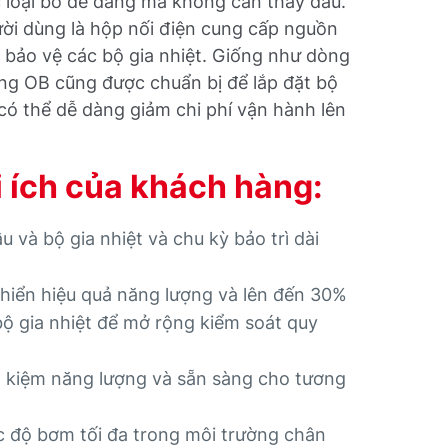
ợc loại bỏ dễ dàng mà không cần thay dầu.
ười dùng là hộp nối điện cung cấp nguồn
ể bảo vệ các bộ gia nhiệt. Giống như dòng
ng OB cũng được chuẩn bị để lắp đặt bộ
 có thể dễ dàng giảm chi phí vận hành lên
i ích của khách hàng:
u và bộ gia nhiệt và chu kỳ bảo trì dài
khiển hiệu quả năng lượng và lên đến 30%
bộ gia nhiệt để mở rộng kiểm soát quy
ết kiệm năng lượng và sẵn sàng cho tương
c độ bơm tối đa trong môi trường chân