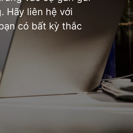
. Hãy liên hệ với
bạn có bất kỳ thắc