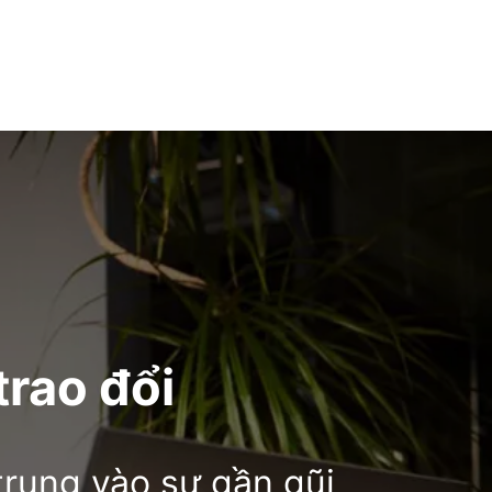
trao đổi
trung vào sự gần gũi