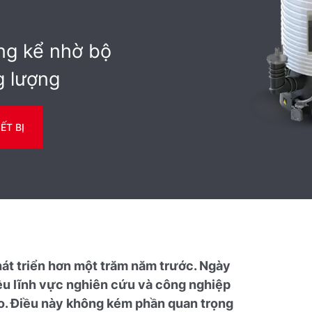
ng kể nhờ bộ
g lượng
ẾT BỊ
t triển hơn một trăm năm trước. Ngày
ều lĩnh vực nghiên cứu và công nghiệp
ao. Điều này không kém phần quan trọng