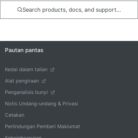
Search products, docs, and support...
Pautan pantas
Kedai dalam talian
Alat pengiraan
Penganalisis bunyi
Notis Undang-undang & Privasi
Cetakan
Perlindungan Pemberi Maklumat
Kebolehcapaian