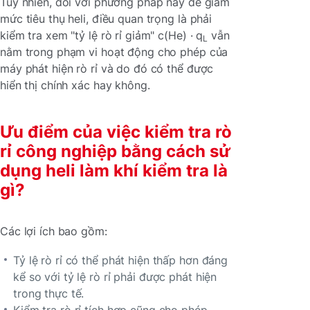
Tuy nhiên, đối với phương pháp này để giảm
mức tiêu thụ heli, điều quan trọng là phải
kiểm tra xem "tỷ lệ rò rỉ giảm" c(He) · q
vẫn
L
nằm trong phạm vi hoạt động cho phép của
máy phát hiện rò rỉ và do đó có thể được
hiển thị chính xác hay không.
Ưu điểm của việc kiểm tra rò
rỉ công nghiệp bằng cách sử
dụng heli làm khí kiểm tra là
gì?
Các lợi ích bao gồm:
Tỷ lệ rò rỉ có thể phát hiện thấp hơn đáng
kể so với tỷ lệ rò rỉ phải được phát hiện
trong thực tế.
Kiểm tra rò rỉ tích hợp cũng cho phép