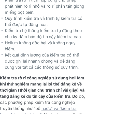
phát hiện rò rỉ nhỏ và rò rỉ phân tán giống
miếng bọt biển.
Quy trình kiểm tra và trình tự kiểm tra có
thể được tự động hóa.
Kiểm tra hệ thống kiểm tra tự động theo
chu kỳ đảm bảo độ tin cậy kiểm tra cao.
Helium không độc hại và không nguy
hiểm.
Kết quả định lượng của kiểm tra có thể
được ghi lại nhanh chóng và dễ dàng
cùng với tất cả các thông số quy trình.
Kiểm tra rò rỉ công nghiệp sử dụng heli làm
khí thử nghiệm mang lại lợi thế đáng kể về
thời gian (thời gian chu trình chỉ vài giây) và
tăng đáng kể độ tin cậy của kiểm tra. Do
đó,
các phương pháp kiểm tra công nghiệp
truyền thống như "bể
nước" và "kiểm tra