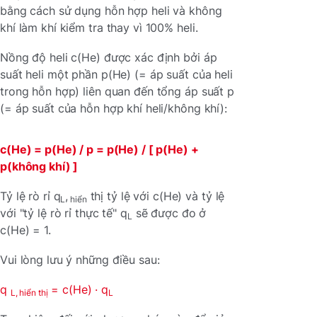
bằng cách sử dụng hỗn hợp heli và không
khí làm khí kiểm tra thay vì 100% heli.
Nồng độ heli c(He) được xác định bởi áp
suất heli một phần p(He) (= áp suất của heli
trong hỗn hợp) liên quan đến tổng áp suất p
(= áp suất của hỗn hợp khí heli/không khí):
c(He) = p(He) / p = p(He) / [ p(He) +
p(không khí) ]
Tỷ lệ rò rỉ q
,
thị tỷ lệ với c(He) và tỷ lệ
L
hiển
với "tỷ lệ rò rỉ thực tế" q
sẽ được đo ở
L
c(He) = 1.
Vui lòng lưu ý những điều sau:
q
= c(He) · q
L, hiển thị
L