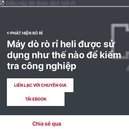
Điều này đã được dịch bởi AI
PHÁT HIỆN RÒ RỈ
Máy dò rò rỉ heli được sử
dụng như thế nào để kiểm
tra công nghiệp
LIÊN LẠC VỚI CHUYÊN GIA
TẢI EBOOK
Chia sẻ qua