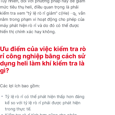
Tuy nhiên, đối với phương pháp này để giảm
mức tiêu thụ heli, điều quan trọng là phải
kiểm tra xem "tỷ lệ rò rỉ giảm" c(He) · q
vẫn
L
nằm trong phạm vi hoạt động cho phép của
máy phát hiện rò rỉ và do đó có thể được
hiển thị chính xác hay không.
Ưu điểm của việc kiểm tra rò
rỉ công nghiệp bằng cách sử
dụng heli làm khí kiểm tra là
gì?
Các lợi ích bao gồm:
Tỷ lệ rò rỉ có thể phát hiện thấp hơn đáng
kể so với tỷ lệ rò rỉ phải được phát hiện
trong thực tế.
Kiểm tra rò rỉ tích hợp cũng cho phép