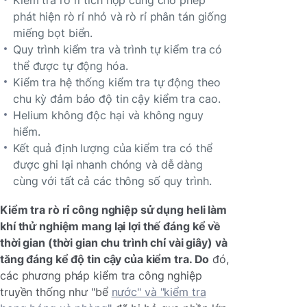
phát hiện rò rỉ nhỏ và rò rỉ phân tán giống
miếng bọt biển.
Quy trình kiểm tra và trình tự kiểm tra có
thể được tự động hóa.
Kiểm tra hệ thống kiểm tra tự động theo
chu kỳ đảm bảo độ tin cậy kiểm tra cao.
Helium không độc hại và không nguy
hiểm.
Kết quả định lượng của kiểm tra có thể
được ghi lại nhanh chóng và dễ dàng
cùng với tất cả các thông số quy trình.
Kiểm tra rò rỉ công nghiệp sử dụng heli làm
khí thử nghiệm mang lại lợi thế đáng kể về
thời gian (thời gian chu trình chỉ vài giây) và
tăng đáng kể độ tin cậy của kiểm tra. Do
đó,
các phương pháp kiểm tra công nghiệp
truyền thống như "bể
nước" và "kiểm tra