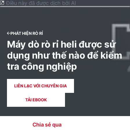
Điều này đã được dịch bởi AI
PHÁT HIỆN RÒ RỈ
Máy dò rò rỉ heli được sử
dụng như thế nào để kiểm
tra công nghiệp
LIÊN LẠC VỚI CHUYÊN GIA
TẢI EBOOK
Chia sẻ qua