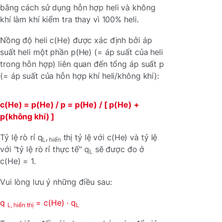
bằng cách sử dụng hỗn hợp heli và không
khí làm khí kiểm tra thay vì 100% heli.
Nồng độ heli c(He) được xác định bởi áp
suất heli một phần p(He) (= áp suất của heli
trong hỗn hợp) liên quan đến tổng áp suất p
(= áp suất của hỗn hợp khí heli/không khí):
c(He) = p(He) / p = p(He) / [ p(He) +
p(không khí) ]
Tỷ lệ rò rỉ q
,
thị tỷ lệ với c(He) và tỷ lệ
L
hiển
với "tỷ lệ rò rỉ thực tế" q
sẽ được đo ở
L
c(He) = 1.
Vui lòng lưu ý những điều sau:
q
= c(He) · q
L, hiển thị
L