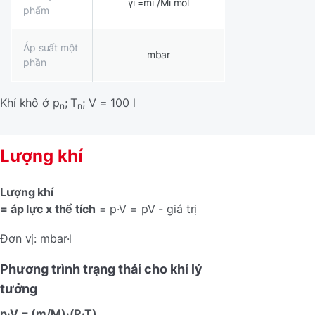
γi =mi /Mi mol
phẩm
Áp suất một
mbar
phần
Khí khô ở p
; T
; V = 100 l
n
n
Lượng khí
Lượng khí
= áp lực x thể tích
= p·V = pV - giá trị
Đơn vị: mbar·l
Phương trình trạng thái cho khí lý
tưởng
p·V = (m/M)·(R·T)