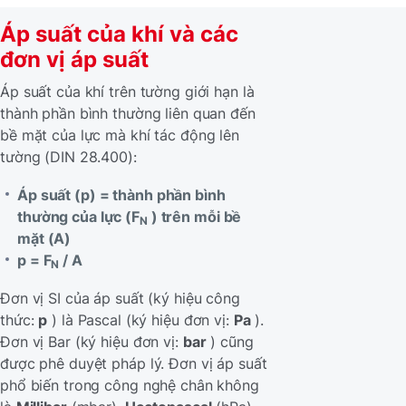
Áp suất của khí và các
đơn vị áp suất
Áp suất của khí trên tường giới hạn là
thành phần bình thường liên quan đến
bề mặt của lực mà khí tác động lên
tường (DIN 28.400):
Áp suất (p) = thành phần bình
thường của lực (F
) trên mỗi bề
N
mặt (A)
p = F
/ A
N
Đơn vị SI của áp suất (ký hiệu công
thức:
p
) là Pascal (ký hiệu đơn vị:
Pa
).
Đơn vị Bar (ký hiệu đơn vị:
bar
) cũng
được phê duyệt pháp lý. Đơn vị áp suất
phổ biến trong công nghệ chân không