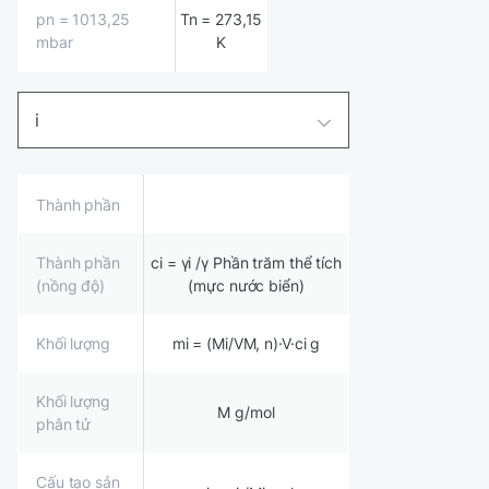
pn = 1013,25
Tn = 273,15
mbar
K
i
Thành phần
Thành phần
ci = γi /γ Phần trăm thể tích
(nồng độ)
(mực nước biển)
Khối lượng
mi = (Mi/VM, n)·V·ci g
Khối lượng
M g/mol
phân tử
Cấu tạo sản