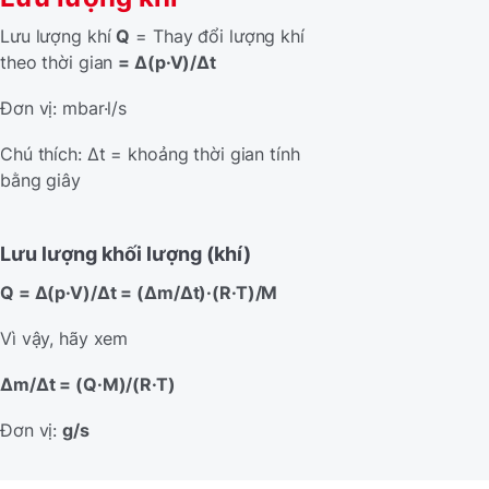
Lưu lượng khí
Q
= Thay đổi lượng khí
theo thời gian
= Δ(p·V)/Δt
Đơn vị: mbar·l/s
Chú thích: Δt = khoảng thời gian tính
bằng giây
Lưu lượng khối lượng (khí)
Q = Δ(p·V)/Δt = (Δm/Δt)·(R·T)/M
Vì vậy, hãy xem
Δm/Δt = (Q·M)/(R·T)
Đơn vị:
g/s