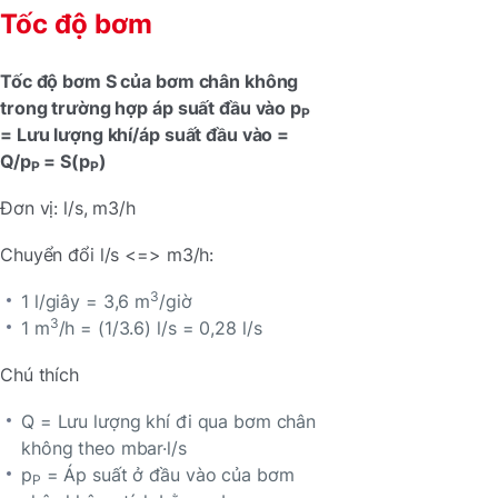
Tốc độ bơm
Tốc độ bơm S của bơm chân không
trong trường hợp áp suất đầu vào p
P
= Lưu lượng khí/áp suất đầu vào =
Q/p
= S(p
)
P
P
Đơn vị: l/s, m3/h
Chuyển đổi l/s <=> m3/h:
3
1 l/giây = 3,6 m
/giờ
3
1 m
/h = (1/3.6) l/s = 0,28 l/s
Chú thích
Q = Lưu lượng khí đi qua bơm chân
không theo mbar·l/s
p
= Áp suất ở đầu vào của bơm
P