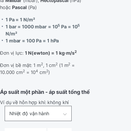
là
Millibar
(mbar),
Hectopascal
(hPa)
hoặc
Pascal
(Pa)
1 Pa = 1 N/m²
5
5
1 bar = 1000 mbar = 10
Pa = 10
N/m²
1 mbar = 100 Pa = 1 hPa
2
Đơn vị lực:
1 N(ewton) = 1 kg·m/s
2
2
2
Đơn vị bề mặt: 1 m
, 1 cm
(1 m
=
2
4
2
10.000 cm
= 10
cm
)
Áp suất một phần - áp suất tổng thể
Ví dụ về hỗn hợp khí: không khí
Nhiệt độ vận hành