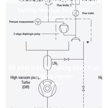
Máy dò rò rỉ với máy đo quang phổ
trường bốn cực hoặc 180°
Đọc thêm
Bộ phát hiện rò rỉ dòng chảy trực
tiếp và ngược
Đọc thêm