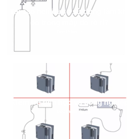
Tại sao heli được sử dụng làm khí
dò trong máy dò rò rỉ?
Đọc thêm
Kiểm tra tích hợp và công nghiệp
Đọc thêm