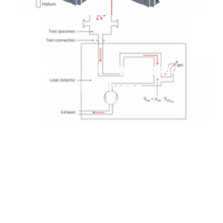
Máy dò rò rỉ với máy đo quang phổ
khối lượng
Đọc thêm
Các công thức, đơn vị và chuyển