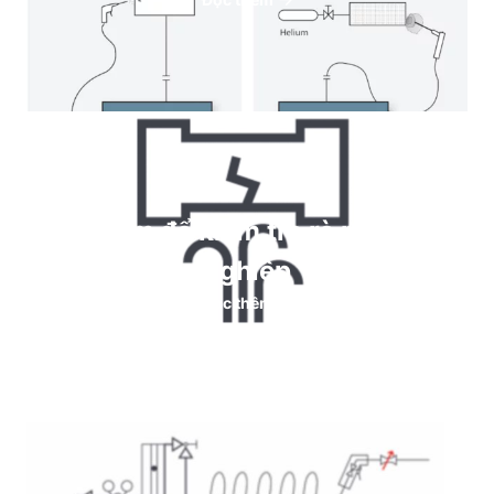
Helium để kiểm tra rò rỉ công
nghiệp
Đọc thêm