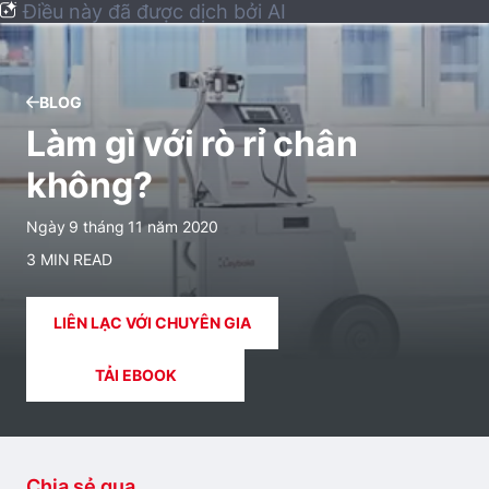
Điều này đã được dịch bởi AI
BLOG
Làm gì với rò rỉ chân
không?
Ngày 9 tháng 11 năm 2020
3 MIN READ
LIÊN LẠC VỚI CHUYÊN GIA
TẢI EBOOK
Chia sẻ qua