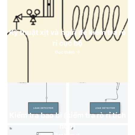
Kỹ thuật xịt và ngửi để kiểm tra rò
rỉ cục bộ
Đọc thêm
Kiểm tra bao bì (kiểm tra rò rỉ tích
hợp)
Đọc thêm