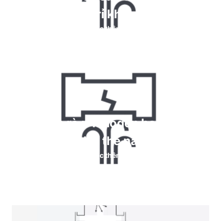
rỉ khí
Đọc thêm
Máy dò rò rỉ halogen hoạt động
như thế nào
Đọc thêm