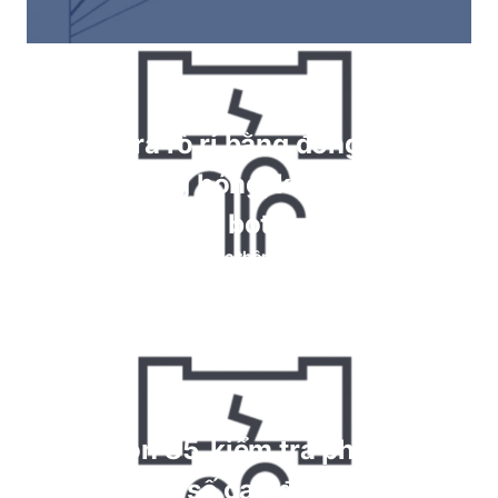
Kiểm tra rò rỉ bằng đồng hồ đo,
ngâm bong bóng, kiểm tra phun
bọt
Đọc thêm
Krypton 85, kiểm tra phản ứng
hóa học tần số cao để phát hiện rò