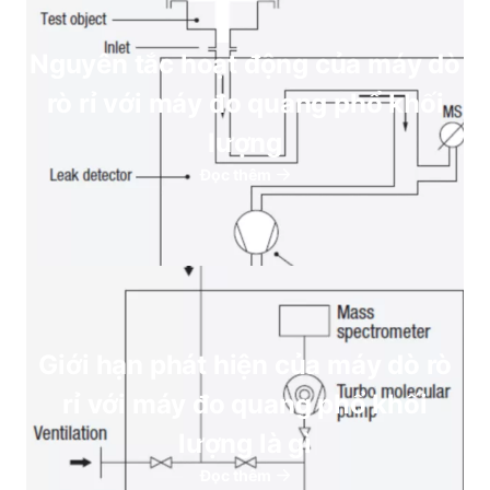
Nguyên tắc hoạt động của máy dò
rò rỉ với máy đo quang phổ khối
lượng
Đọc thêm
Giới hạn phát hiện của máy dò rò
rỉ với máy đo quang phổ khối
lượng là gì
Đọc thêm