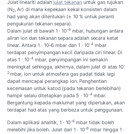
Julat lineariti adalah
julat tekanan
untuk gas rujukan
(N
, Ar) di mana kepekaan kekal konsisten dalam
2
had yang akan ditentukan (± 10 % untuk peranti
pengukuran tekanan separa).
-6
Dalam julat di bawah 1 · 10
mbar, hubungan antara
aliran ion dan tekanan separa adalah secara ketat
-4
linear. Antara 1 · 10-6 mbar dan 1 · 10
mbar
terdapat penyimpangan kecil daripada ciri linear. Di
-4
atas 1 · 10
mbar, penyimpangan ini semakin
-
meningkat sehingga, akhirnya, dalam julat di atas 10
2
mbar, ion untuk atmosfera gas padat tidak lagi
dapat mencapai perangkap ion. Penghentian
kecemasan untuk katod (pada tekanan berlebihan)
-4
hampir selalu ditetapkan pada 5 · 10
mbar.
Bergantung kepada maklumat yang diperlukan, akan
terdapat had atas yang berbeza untuk penggunaan.
-6
Dalam aplikasi analitik, 1 · 10
mbar tidak boleh
-6
melebihi jika boleh. Julat dari 1 · 10
mbar hingga 1 ·