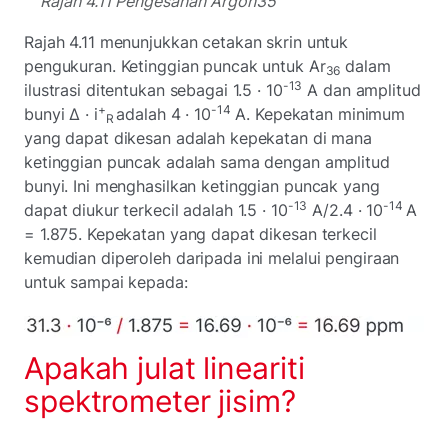
Rajah 4.11 Pengesanan Argon35
Rajah 4.11 menunjukkan cetakan skrin untuk
pengukuran. Ketinggian puncak untuk Ar
dalam
36
-13
ilustrasi ditentukan sebagai 1.5 · 10
A dan amplitud
+
-14
bunyi Δ · i
adalah 4 · 10
A. Kepekatan minimum
R
yang dapat dikesan adalah kepekatan di mana
ketinggian puncak adalah sama dengan amplitud
bunyi. Ini menghasilkan ketinggian puncak yang
-13
-14
dapat diukur terkecil adalah 1.5 · 10
A/2.4 · 10
A
= 1.875. Kepekatan yang dapat dikesan terkecil
kemudian diperoleh daripada ini melalui pengiraan
untuk sampai kepada:
Apakah julat lineariti
spektrometer jisim?