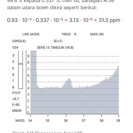
99.6 % kepada 0.337 %. Oleh itu, bahagian Ar36
dalam udara boleh dikira seperti berikut: