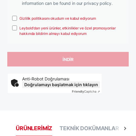
information can be found in our privacy policy.
Gizlilik politikasını okudum ve kabul ediyorum
Leybold'dan yeni ürünler, etkinlikler ve özel promosyonlar
hakkında bildirim almayı kabul ediyorum
Anti-Robot Doğrulaması
Doğrulamayı başlatmak için tıklayın
Friendly
Captcha ⇗
ÜRÜNLERIMIZ
TEKNIK DOKÜMANLAR
İLG