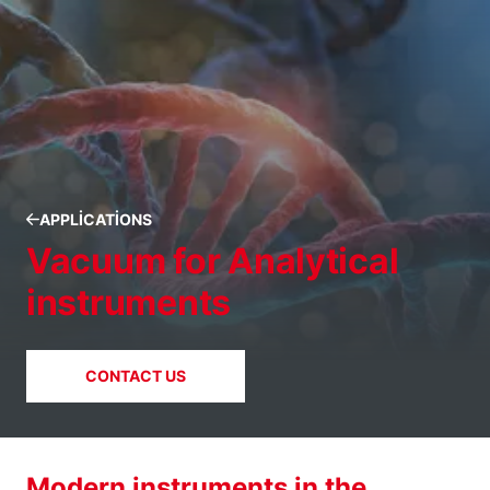
APPLICATIONS
Vacuum for Analytical
instruments
CONTACT US
Modern instruments in the