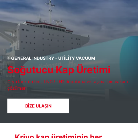
GENERAL INDUSTRY - UTILITY VACUUM
Soğutucu Kap Üretimi
Cryo tank üretimi, LNG / LH2 depolama ve taşıma için vakum
çözümleri
BIZE ULAŞIN
Kriyo kap üretiminin her