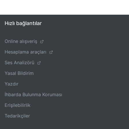
Hızlı bağlantılar
Online alışveriş
Hesaplama araçları
Ses Analizörü
Yasal Bildirim
Yazdır
İhbarda Bulunma Koruması
Erişilebilirlik
Tedarikçiler