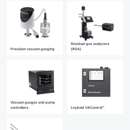
Residual gas analyzers
Precision vacuum gauging
(RGA)
Vacuum gauges and pump
controllers
Leybold VAControl™