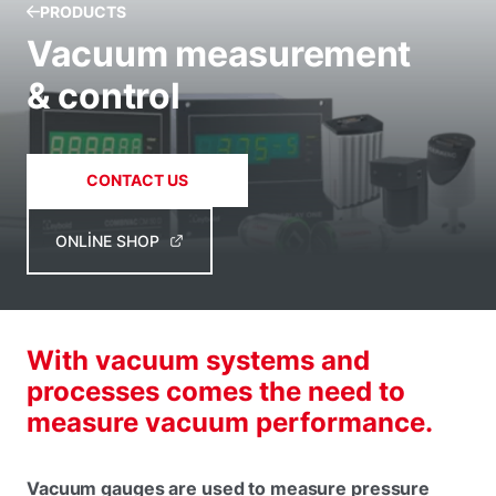
PRODUCTS
Vacuum measurement
& control
CONTACT US
ONLINE SHOP
With vacuum systems and
processes comes the need to
measure vacuum performance.
Vacuum gauges are used to measure pressure