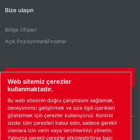
Bize ulaşın
Bölge Ofisleri
Açık Pozisyonlar&Fırsatlar
İLETIŞIM FORMU
Web sitemiz çerezler
kullanmaktadır.
Bu web sitesinin doğru çalışmasını sağlamak,
deneyiminizi geliştirmek ve size ilgili içerikleri
göstermek için çerezler kullanıyoruz. Kontrol
sizde: tüm çerezleri kabul edin, sadece gerekli
olanlara izin verin veya tercihlerinizi yönetin.
Turkey / TR
Yalnızca gerekli çerezler etkinleştirilirse bazı
Site haritası
Çerezleri yönet
© 2026 Telif Hakkı.