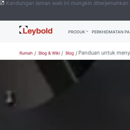
Kandungan laman web ini mungkin diterjemahkan
Leybold
PRODUK
PERKHIDMATAN P
Global
Panduan untuk menye
Rumah
Blog & Wiki
Blog