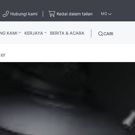
Hubungi kami
Kedai dalam talian
MS
NG KAMI
KERJAYA
BERITA & ACARA
CARI
ter