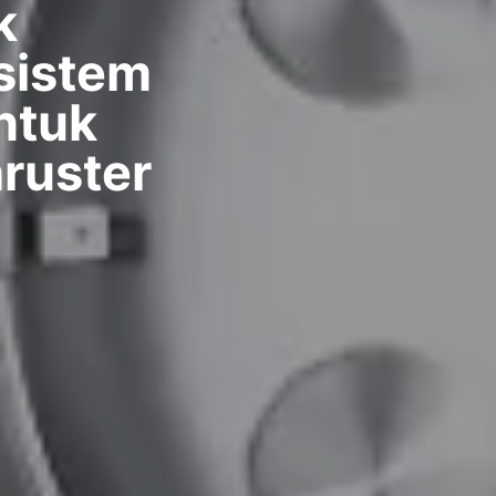
k
sistem
ntuk
hruster