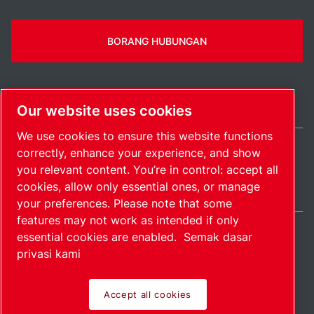
BORANG HUBUNGAN
Our website uses cookies
We use cookies to ensure this website functions
correctly, enhance your experience, and show
Malaysia / MS
you relevant content. You’re in control: accept all
Peta Laman
Manage cookies
© 2026 Hak Cipta.
cookies, allow only essential ones, or manage
your preferences. Please note that some
features may not work as intended if only
essential cookies are enabled.
Semak dasar
privasi kami
Produk perintis.
Accept all cookies