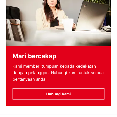
Mari bercakap
Kami memberi tumpuan kepada kedekatan
dengan pelanggan. Hubungi kami untuk semua
pertanyaan anda.
Hubungi kami