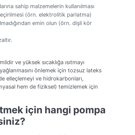
rına sahip malzemelerin kullanılması
irilmesi (örn. elektrolitik parlatma)
lmadığından emin olun (örn. dişli kör
altır.
lidir ve yüksek sıcaklığa ısıtmayı
zi yağlanmasını önlemek için tozsuz lateks
lde elleçlemeyi ve hidrokarbonları,
kimyasal hem de fiziksel) temizlemek için
tmek için hangi pompa
siniz?