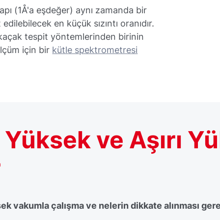
 çapı (1Å'a eşdeğer) aynı zamanda bir
edilebilecek en küçük sızıntı oranıdır.
ı kaçak tespit yöntemlerinden birinin
ölçüm için bir
kütle spektrometresi
a Yüksek ve Aşırı 
r
sek vakumla çalışma ve nelerin dikkate alınması ger