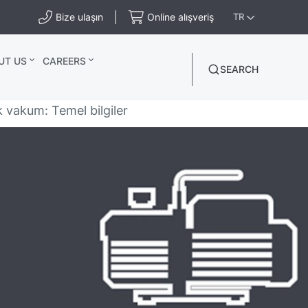
Bize ulaşın
Online alışveriş
TR
UT US
CAREERS
SEARCH
k vakum: Temel bilgiler