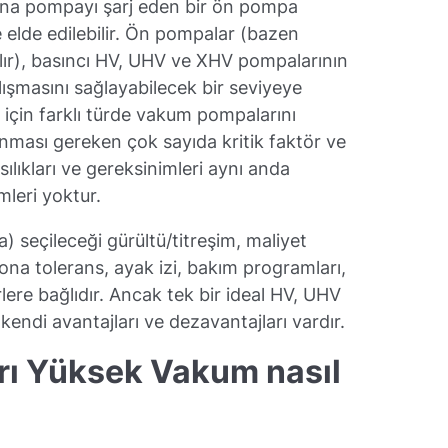
ana pompayı şarj eden bir ön pompa
lde elde edilebilir. Ön pompalar (bazen
lır), basıncı HV, UHV ve XHV pompalarının
çalışmasını sağlayabilecek bir seviyeye
çin farklı türde vakum pompalarını
lınması gereken çok sayıda kritik faktör ve
sılıkları ve gereksinimleri aynı anda
leri yoktur.
seçileceği gürültü/titreşim, maliyet
na tolerans, ayak izi, bakım programları,
örlere bağlıdır. Ancak tek bir ideal HV, UHV
endi avantajları ve dezavantajları vardır.
ırı Yüksek Vakum nasıl