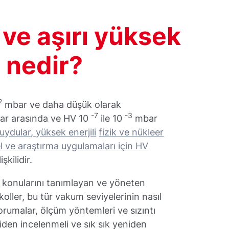
 ve aşırı yüksek
 nedir?
2
mbar ve daha düşük olarak
-7
-3
r arasında ve HV 10
ile 10
mbar
uydular, yüksek enerjili
fizik ve nükleer
 ve araştırma uygulamaları için HV
şkilidir.
e konularını tanımlayan ve yöneten
koller, bu tür vakum seviyelerinin nasıl
rumalar, ölçüm yöntemleri ve sızıntı
niden incelenmeli ve sık sık yeniden