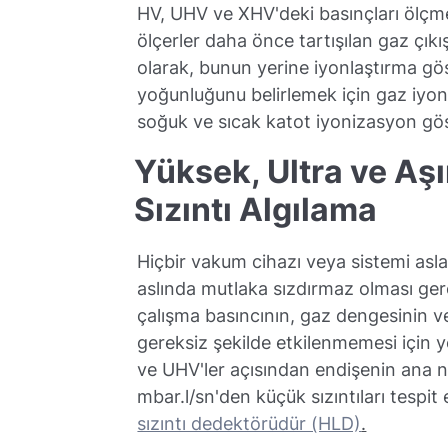
HV, UHV ve XHV'deki basınçları ölçm
ölçerler daha önce tartışılan gaz çıkı
olarak, bunun yerine iyonlaştırma göste
yoğunluğunu belirlemek için gaz iyonlaş
soğuk ve sıcak katot iyonizasyon gös
Yüksek, Ultra ve A
Sızıntı Algılama
Hiçbir vakum cihazı veya sistemi as
aslında mutlaka sızdırmaz olması gere
çalışma basıncının, gaz dengesinin 
gereksiz şekilde etkilenmemesi için y
ve UHV'ler açısından endişenin ana ne
mbar.l/sn'den küçük sızıntıları tespi
sızıntı dedektörüdür (HLD)
.