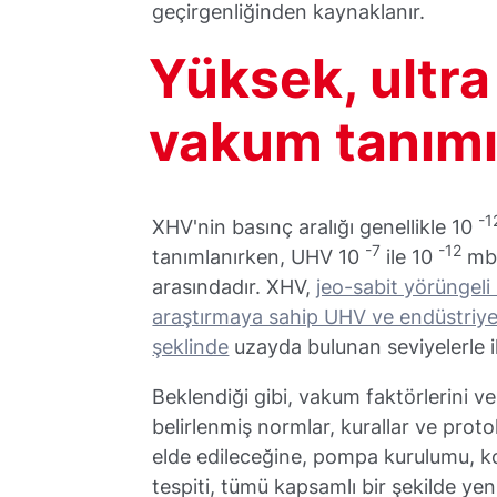
geçirgenliğinden kaynaklanır.
Yüksek, ultra
vakum tanımı
-1
XHV'nin basınç aralığı genellikle 10
-7
-12
tanımlanırken, UHV 10
ile 10
mba
arasındadır. XHV,
jeo-sabit yörüngeli 
araştırmaya sahip UHV ve endüstriyel
şeklinde
uzayda bulunan seviyelerle ili
Beklendiği gibi, vakum faktörlerini v
belirlenmiş normlar, kurallar ve proto
elde edileceğine, pompa kurulumu, ko
tespiti, tümü kapsamlı bir şekilde ye