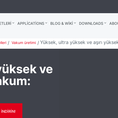
TLERI
APPLICATIONS
BLOG & WIKI
DOWNLOADS
ABO
Yüksek, ultra yüksek ve aşırı yükse
leri
Vakum üretimi
yüksek ve
vakum:
 INDIRIN!