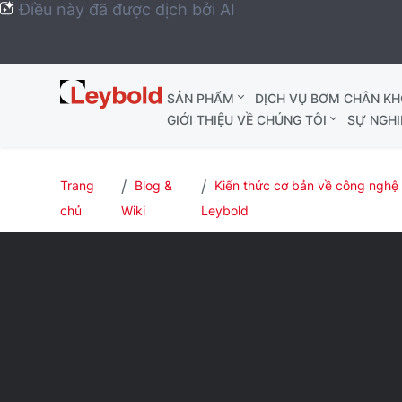
Điều này đã được dịch bởi AI
Leybold
SẢN PHẨM
DỊCH VỤ BƠM CHÂN K
Global
GIỚI THIỆU VỀ CHÚNG TÔI
SỰ NGHI
Trang
Blog &
Kiến thức cơ bản về công nghệ
chủ
Wiki
Leybold