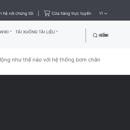
n hệ với chúng tôi
Cửa hàng trực tuyến
VI
WIKI
TẢI XUỐNG TÀI LIỆU
TÌM KIẾM
 động như thế nào với hệ thống bơm chân