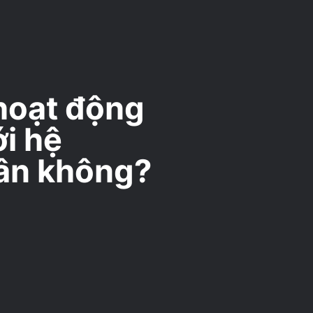
 hoạt động
i hệ
ân không?