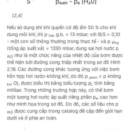
(2,4)
Nếu sử dụng khí khí quyển có độ ẩm 50 % cho khí
dung môi khí, thì p
, g.b. = 13 mbar; với B/S = 0,10
hơi
- một con số thông thường trong thực tế - và p
tổng
(tổng áp suất xả) = 1330 mbar, dung sai hơi nước p
như là một chức năng của nhiệt độ của bơm được
W,0
thể hiện bởi đường cong thấp nhất trong sơ đồ Hình
2.16. Các đường cong khác tương ứng với việc bơm
hỗn hợp hơi nước-không khí, do đó p
= p không
perm
O), được biểu thị bằng biểu tượng p
tính bằng
khí
L
milibar. Trong những trường hợp này, có thể bơm
một lượng hơi nước áp suất riêng phần p
cao hơn
w
như minh họa trong sơ đồ. Do đó, các số liệu cho p
được cung cấp trong catalog đề cập đến giới hạn
W,0
dưới và ở phía an toàn.