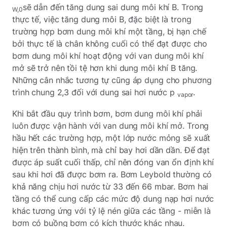
sẽ dẫn đến tăng dung sai dung môi khí B. Trong
W,0
thực tế, việc tăng dung môi B, đặc biệt là trong
trường hợp bơm dung môi khí một tầng, bị hạn chế
bởi thực tế là chân không cuối có thể đạt được cho
bơm dung môi khí hoạt động với van dung môi khí
mở sẽ trở nên tồi tệ hơn khi dung môi khí B tăng.
Những cân nhắc tương tự cũng áp dụng cho phương
trình chung 2,3 đối với dung sai hơi nước p
.
vapor
Khi bắt đầu quy trình bơm, bơm dung môi khí phải
luôn được vận hành với van dung môi khí mở. Trong
hầu hết các trường hợp, một lớp nước mỏng sẽ xuất
hiện trên thành bình, mà chỉ bay hơi dần dần. Để đạt
được áp suất cuối thấp, chỉ nên đóng van ổn định khí
sau khi hơi đã được bơm ra. Bơm Leybold thường có
khả năng chịu hơi nước từ 33 đến 66 mbar. Bơm hai
tầng có thể cung cấp các mức độ dung nạp hơi nước
khác tương ứng với tỷ lệ nén giữa các tầng - miễn là
bơm có buồng bơm có kích thước khác nhau.