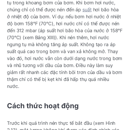
tụ trong khoang bơm của bơm. Khi bơm hơi nước,
chúng chỉ có thể được nén đến áp
suất
hơi bão hòa
ở nhiệt độ của bơm. Ví dụ: nếu bơm hơi nước ở nhiệt
độ bơm 158°F (70°C), hơi nước chỉ có thể được nén
đến 312 mbar (áp suất hơi bão hòa của nước ở 158°F
(70°C) (xem Bảng XIII)). Khi nén thêm, hơi nước
ngưng tụ mà không tăng áp suất. Không tạo ra áp
suất quá cao trong bơm và van xả không mở. Thay
vào đó, hơi nước vẫn còn dưới dạng nước trong bơm
và nhũ tương với dầu của bơm. Điều này làm suy
giảm rất nhanh các đặc tính bôi trơn của dầu và bơm
thậm chí có thể bị kẹt khi đã hấp thụ quá nhiều
nước.
Cách thức hoạt động
Trước khi quá trình nén thực tế bắt đầu (xem Hình
2,13), một lượng không khí được xác định chính xác