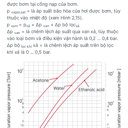
được bơm tại cổng nạp của bơm.
p
= là áp suất bão hòa của hơi được bơm, tùy
vapor,sat
thuộc vào nhiệt độ (xem Hình 2,15).
p
= p
+ Δp
+ Δp bộ lọc
sum
xả
van
xả
Δp
= là chênh lệch áp suất qua van xả, tùy thuộc
van
vào loại bơm và điều kiện vận hành là 0,2 ... 0,4 bar.
Δp bộ
xả = là chênh lệch áp suất trên bộ lọc
lọc khí
khí xả là 0 ... 0,5 bar.