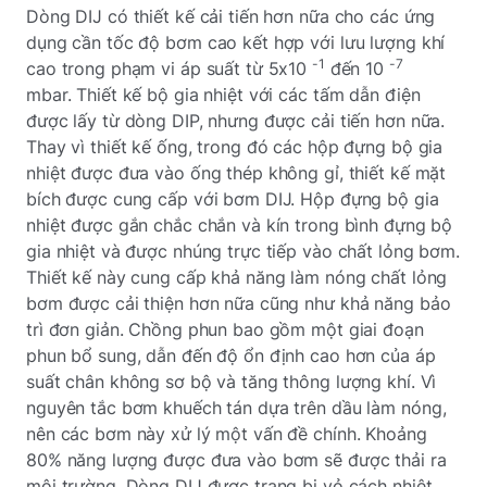
Dòng DIJ có thiết kế cải tiến hơn nữa cho các ứng
dụng cần tốc độ bơm cao kết hợp với lưu lượng khí
-1
-7
cao trong phạm vi áp suất từ 5x10
đến 10
mbar. Thiết kế bộ gia nhiệt với các tấm dẫn điện
được lấy từ dòng DIP, nhưng được cải tiến hơn nữa.
Thay vì thiết kế ống, trong đó các hộp đựng bộ gia
nhiệt được đưa vào ống thép không gỉ, thiết kế mặt
bích được cung cấp với bơm DIJ. Hộp đựng bộ gia
nhiệt được gắn chắc chắn và kín trong bình đựng bộ
gia nhiệt và được nhúng trực tiếp vào chất lỏng bơm.
Thiết kế này cung cấp khả năng làm nóng chất lỏng
bơm được cải thiện hơn nữa cũng như khả năng bảo
trì đơn giản. Chồng phun bao gồm một giai đoạn
phun bổ sung, dẫn đến độ ổn định cao hơn của áp
suất chân không sơ bộ và tăng thông lượng khí. Vì
nguyên tắc bơm khuếch tán dựa trên dầu làm nóng,
nên các bơm này xử lý một vấn đề chính. Khoảng
80% năng lượng được đưa vào bơm sẽ được thải ra
môi trường. Dòng DIJ được trang bị vỏ cách nhiệt