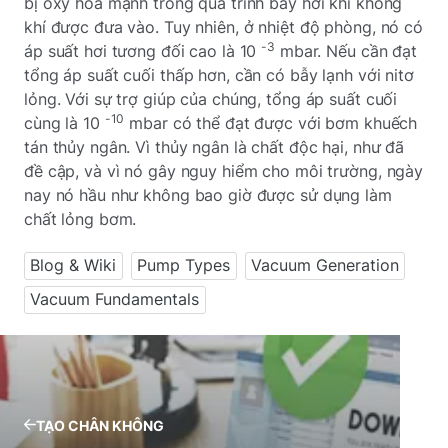
bị oxy hóa mạnh trong quá trình bay hơi khi không
khí được đưa vào. Tuy nhiên, ở nhiệt độ phòng, nó có
-3
áp suất hơi tương đối cao là 10
mbar. Nếu cần đạt
tổng áp suất cuối thấp hơn, cần có bẫy lạnh với nitơ
lỏng. Với sự trợ giúp của chúng, tổng áp suất cuối
-10
cùng là 10
mbar có thể đạt được với bơm khuếch
tán thủy ngân. Vì thủy ngân là chất độc hại, như đã
đề cập, và vì nó gây nguy hiểm cho môi trường, ngày
nay nó hầu như không bao giờ được sử dụng làm
chất lỏng bơm.
Blog & Wiki
Pump Types
Vacuum Generation
Vacuum Fundamentals
TẠO CHÂN KHÔNG