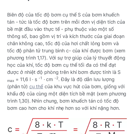
Biên độ của tốc độ bơm cụ thể S của bơm khuếch
tán - tức là tốc độ bơm trên mỗi đơn vị diện tích của
bề mặt đầu vào thực tế - phụ thuộc vào một số
thông số, bao gồm vị trí và kích thước của giai đoạn
chân không cao, tốc độ của hơi chất lỏng bơm và
tốc độ phân tử trung bình c- của khí được bơm (xem
phương trình 1,17). Với sự trợ giúp của lý thuyết động
học của khí, tốc độ bơm cụ thể tối đa có thể đạt
được ở nhiệt độ phòng trên khí bơm được tính là S
-1
-2
= 11,6 l · s
· cm
. Đây là độ dẫn lưu lượng
max
(phân tử)
cụ thể
của khu vực hút của bơm, giống với
khẩu độ của cùng một diện tích bề mặt (xem phương
trình 1,30). Nhìn chung, bơm khuếch tán có tốc độ
bơm cao hơn cho khí nhẹ hơn so với khí nặng hơn.