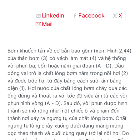
LinkedIn
Facebook
X
Mail
Bơm khuếch tán về cơ bản bao gồm (xem Hình 2,44)
của thân bơm (3) có vách làm mát (4) và hệ thống
vòi phun ba, bốn hoặc năm giai đoạn (A - D). Dầu
đóng vai trò là chất lỏng bơm nằm trong nồi hơi (2)
và được bốc hơi từ đây bằng cách sưởi ấm bằng
điện (1). Hơi nước của chất lỏng bơm chảy qua các
ống đứng và thoát ra với tốc độ siêu âm từ các vòi
phun hình vòng (A - D). Sau đó, vòi phun được hình
thành sẽ mở rộng như một chiếc ô và chạm đến
thành nơi xảy ra ngưng tụ của chất lỏng bơm. Chất
ngưng tụ lỏng chảy xuống dưới dạng màng mỏng
dọc theo thành và cuối cùng quay trở lại nồi hơi. Do