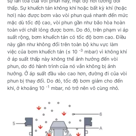
sự lan tỏa của vòi phun này, mật độ hơi tương đối
thấp. Sự khuếch tán không khí hoặc bất kỳ khí (hoặc
hơi) nào được bơm vào vòi phun quá nhanh đến mức
mặc dù tốc độ cao, vòi phun gần như bão hòa hoàn
toàn với chất lỏng được bơm. Do đó, trên phạm vi áp
suất rộng, bơm khuếch tán có tốc độ bơm cao. Điều
này gần như không đổi trên toàn bộ khu vực làm
-3
việc của bơm khuếch tán (≤ 10
mbar) vì không khí
ở áp suất thấp này không thể ảnh hưởng đến vòi
phun, do đó hành trình của nó vẫn không bị ảnh
hưởng. Ở áp suất đầu vào cao hơn, đường đi của vòi
phun bị thay đổi. Do đó, tốc độ bơm giảm cho đến
-1
khi, ở khoảng 10
mbar, nó trở nên vô cùng nhỏ.