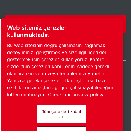
İLETIŞIM FORMU
Web sitemiz çerezler
kullanmaktadır.
Bu web sitesinin doğru çalışmasını sağlamak,
deneyiminizi geliştirmek ve size ilgili içerikleri
göstermek için çerezler kullanıyoruz. Kontrol
sizde: tüm çerezleri kabul edin, sadece gerekli
olanlara izin verin veya tercihlerinizi yönetin.
Turkey / TR
Yalnızca gerekli çerezler etkinleştirilirse bazı
Site haritası
Çerezleri yönet
© 2026 Telif Hakkı.
özelliklerin amaçlandığı gibi çalışmayabileceğini
lütfen unutmayın.
Check our privacy policy
Tüm çerezleri kabul
et
Öncü ürünler. Tutkuyla