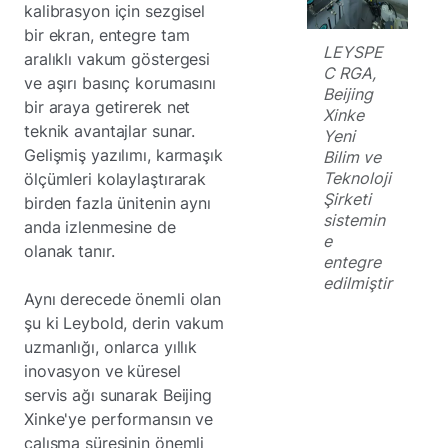
kalibrasyon için sezgisel
bir ekran, entegre tam
LEYSPE
aralıklı vakum göstergesi
C RGA,
ve aşırı basınç korumasını
Beijing
bir araya getirerek net
Xinke
teknik avantajlar sunar.
Yeni
Gelişmiş yazılımı, karmaşık
Bilim ve
Teknoloji
ölçümleri kolaylaştırarak
Şirketi
birden fazla ünitenin aynı
sistemin
anda izlenmesine de
e
olanak tanır.
entegre
edilmiştir
Aynı derecede önemli olan
şu ki Leybold, derin vakum
uzmanlığı, onlarca yıllık
inovasyon ve küresel
servis ağı sunarak Beijing
Xinke'ye performansın ve
çalışma süresinin önemli