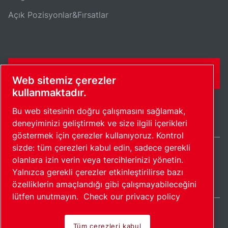
Açık Pozisyonlar&Fırsatlar
İLETIŞIM FORMU
Web sitemiz çerezler
kullanmaktadır.
Bu web sitesinin doğru çalışmasını sağlamak,
deneyiminizi geliştirmek ve size ilgili içerikleri
göstermek için çerezler kullanıyoruz. Kontrol
sizde: tüm çerezleri kabul edin, sadece gerekli
olanlara izin verin veya tercihlerinizi yönetin.
Turkey / TR
Yalnızca gerekli çerezler etkinleştirilirse bazı
Site haritası
Çerezleri yönet
© 2026 Telif Hakkı.
özelliklerin amaçlandığı gibi çalışmayabileceğini
lütfen unutmayın.
Check our privacy policy
Tüm çerezleri kabul