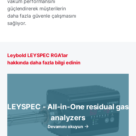
vakum performansını
güçlendirerek müşterilerin
daha fazla güvenle çalışmasını
sağlıyor.
Leybold LEYSPEC RGA'lar
hakkında daha fazla bilgi edinin
LEYSPEC - All-in-One residual gas
analyzers
Devamını okuyun