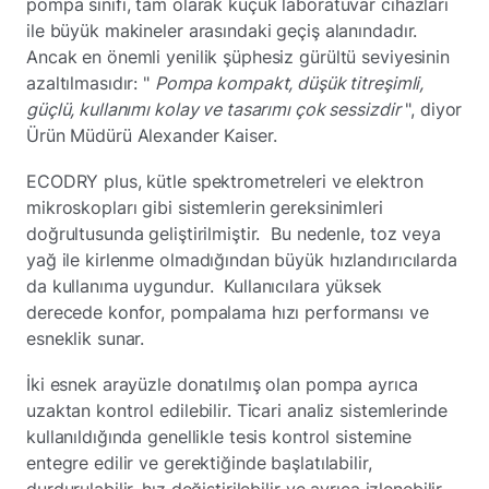
pompa sınıfı, tam olarak küçük laboratuvar cihazları
ile büyük makineler arasındaki geçiş alanındadır.
Ancak en önemli yenilik şüphesiz gürültü seviyesinin
azaltılmasıdır: "
Pompa kompakt, düşük titreşimli,
güçlü, kullanımı kolay ve tasarımı çok sessizdir
", diyor
Ürün Müdürü Alexander Kaiser.
ECODRY plus, kütle spektrometreleri ve elektron
mikroskopları gibi sistemlerin gereksinimleri
doğrultusunda geliştirilmiştir. Bu nedenle, toz veya
yağ ile kirlenme olmadığından büyük hızlandırıcılarda
da kullanıma uygundur. Kullanıcılara yüksek
derecede konfor, pompalama hızı performansı ve
esneklik sunar.
İki esnek arayüzle donatılmış olan pompa ayrıca
uzaktan kontrol edilebilir. Ticari analiz sistemlerinde
kullanıldığında genellikle tesis kontrol sistemine
entegre edilir ve gerektiğinde başlatılabilir,
durdurulabilir, hız değiştirilebilir ve ayrıca izlenebilir.