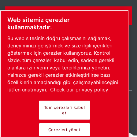
İLETIŞIM FORMU
Web sitemiz çerezler
kullanmaktadır.
Bu web sitesinin doğru çalışmasını sağlamak,
deneyiminizi geliştirmek ve size ilgili içerikleri
göstermek için çerezler kullanıyoruz. Kontrol
sizde: tüm çerezleri kabul edin, sadece gerekli
olanlara izin verin veya tercihlerinizi yönetin.
Turkey / TR
Yalnızca gerekli çerezler etkinleştirilirse bazı
Site haritası
Çerezleri yönet
© 2026 Telif Hakkı.
özelliklerin amaçlandığı gibi çalışmayabileceğini
lütfen unutmayın.
Check our privacy policy
Tüm çerezleri kabul
et
Öncü ürünler. Tutkuyla
Çerezleri yönet