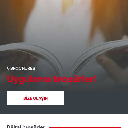
BROCHURES
Uygulama broşürleri
BIZE ULAŞIN
Dijital
broşürler