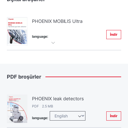
PHOENIX MOBILIS Ultra
İndir
language:
PDF
broşürler
PHOENIX leak detectors
PDF 2.5 MB
İndir
language: