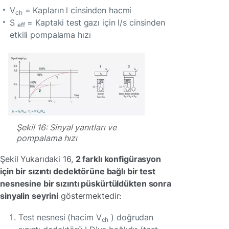
V
= Kapların l cinsinden hacmi
ch
S
= Kaptaki test gazı için l/s cinsinden
eff
etkili pompalama hızı
Şekil 16: Sinyal yanıtları ve
pompalama hızı
Şekil Yukarıdaki 16,
2 farklı konfigürasyon
için bir sızıntı dedektörüne bağlı bir test
nesnesine bir sızıntı püskürtüldükten sonra
sinyalin seyrini
göstermektedir:
Test nesnesi (hacim V
) doğrudan
ch