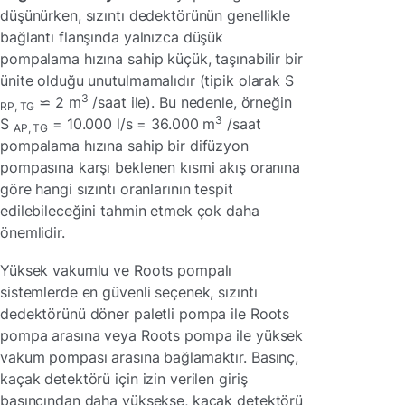
düşünürken, sızıntı dedektörünün genellikle
bağlantı flanşında yalnızca düşük
pompalama hızına sahip küçük, taşınabilir bir
ünite olduğu unutulmamalıdır (tipik olarak S
3
⋍ 2 m
/saat ile). Bu nedenle, örneğin
RP, TG
3
S
= 10.000 l/s = 36.000 m
/saat
AP, TG
pompalama hızına sahip bir difüzyon
pompasına karşı beklenen kısmi akış oranına
göre hangi sızıntı oranlarının tespit
edilebileceğini tahmin etmek çok daha
önemlidir.
Yüksek vakumlu ve Roots pompalı
sistemlerde en güvenli seçenek, sızıntı
dedektörünü döner paletli pompa ile Roots
pompa arasına veya Roots pompa ile yüksek
vakum pompası arasına bağlamaktır. Basınç,
kaçak detektörü için izin verilen giriş
basıncından daha yüksekse, kaçak detektörü