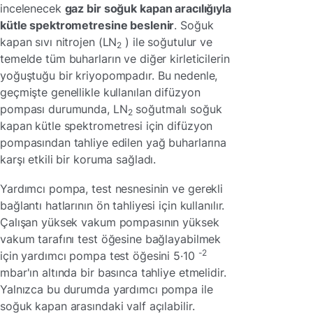
incelenecek
gaz bir soğuk kapan aracılığıyla
kütle spektrometresine beslenir
. Soğuk
kapan sıvı nitrojen (LN
) ile soğutulur ve
2
temelde tüm buharların ve diğer kirleticilerin
yoğuştuğu bir
kriyopompadır. Bu nedenle,
geçmişte genellikle kullanılan difüzyon
pompası durumunda, LN
soğutmalı soğuk
2
kapan kütle spektrometresi için difüzyon
pompasından tahliye edilen yağ buharlarına
karşı etkili bir koruma sağladı.
Yardımcı pompa, test nesnesinin ve gerekli
bağlantı hatlarının ön tahliyesi için kullanılır.
Çalışan yüksek vakum pompasının yüksek
vakum tarafını test öğesine bağlayabilmek
-2
için yardımcı pompa test öğesini 5·10
mbar'ın altında bir basınca tahliye etmelidir.
Yalnızca bu durumda yardımcı pompa ile
soğuk kapan arasındaki valf açılabilir.