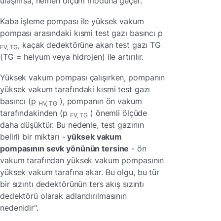
ulaşılırsa, hemen ölçüm moduna geçer.
Kaba işleme pompası ile yüksek vakum
pompası arasındaki kısmi test gazı basıncı p
, kaçak dedektörüne akan test gazı TG
FV, TG
(TG = helyum veya hidrojen) ile artırılır.
Yüksek vakum pompası çalışırken, pompanın
yüksek vakum tarafındaki kısmi test gazı
basıncı (p
), pompanın ön vakum
HV, TG
tarafındakinden (p
) önemli ölçüde
FV, TG
daha düşüktür. Bu nedenle, test gazının
belirli bir miktarı -
yüksek vakum
pompasının sevk yönünün tersine
- ön
vakum tarafından yüksek vakum pompasının
yüksek vakum tarafına akar. Bu olgu, bu tür
bir sızıntı dedektörünün ters akış sızıntı
dedektörü olarak adlandırılmasının
nedenidir".