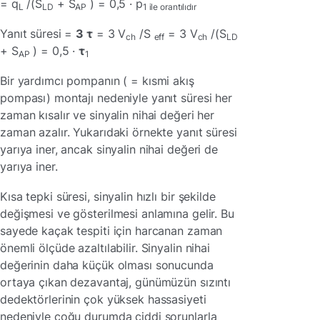
= q
/(S
+ S
) = 0,5 · p
L
LD
AP
1 ile orantılıdır
Yanıt süresi =
3 τ
= 3 V
/S
= 3 V
/(S
ch
eff
ch
LD
+ S
) = 0,5 ·
τ
AP
1
Bir yardımcı pompanın ( = kısmi akış
pompası) montajı nedeniyle yanıt süresi her
zaman kısalır ve sinyalin nihai değeri her
zaman azalır. Yukarıdaki örnekte yanıt süresi
yarıya iner, ancak sinyalin nihai değeri de
yarıya iner.
Kısa tepki süresi, sinyalin hızlı bir şekilde
değişmesi ve gösterilmesi anlamına gelir. Bu
sayede kaçak tespiti için harcanan zaman
önemli ölçüde azaltılabilir. Sinyalin nihai
değerinin daha küçük olması sonucunda
ortaya çıkan dezavantaj, günümüzün sızıntı
dedektörlerinin çok yüksek hassasiyeti
nedeniyle çoğu durumda ciddi sorunlarla