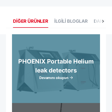
DIĞER ÜRÜNLER
İLGILI BLOGLAR
DAHA FA
PHOENIX Portable Helium
leak detectors
Devamını okuyun