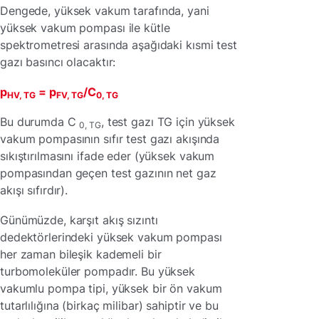
Dengede, yüksek vakum tarafında, yani
yüksek vakum pompası ile kütle
spektrometresi arasında aşağıdaki kısmi test
gazı basıncı olacaktır:
p
= p
/C
HV, TG
FV, TG
0, TG
Bu durumda C
, test gazı TG için yüksek
0, TG
vakum pompasının sıfır test gazı akışında
sıkıştırılmasını ifade eder (yüksek vakum
pompasından geçen test gazının net gaz
akışı sıfırdır).
Günümüzde, karşıt akış sızıntı
dedektörlerindeki yüksek vakum pompası
her zaman bileşik kademeli bir
turbomoleküler pompadır. Bu yüksek
vakumlu pompa tipi, yüksek bir ön vakum
tutarlılığına (birkaç milibar) sahiptir ve bu