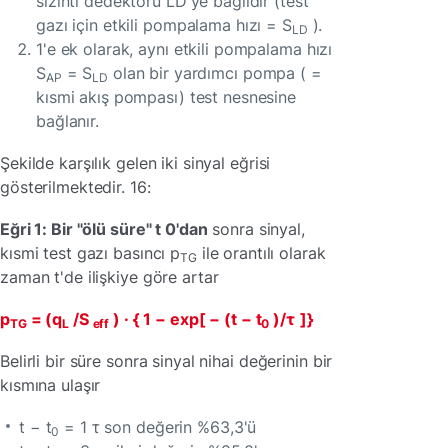
sızıntı dedektörü LD'ye bağlıdır (test
gazı için etkili pompalama hızı = S
).
LD
1'e ek olarak, aynı etkili pompalama hızı
S
= S
olan bir yardımcı pompa ( =
AP
LD
kısmi akış pompası) test nesnesine
bağlanır.
Şekilde karşılık gelen iki sinyal eğrisi
gösterilmektedir. 16:
Eğri 1: Bir "ölü süre" t 0'dan
sonra sinyal,
kısmi test gazı basıncı p
ile orantılı olarak
TG
zaman t'de ilişkiye göre artar
p
= (q
/S
) · { 1 − exp[ − (t − t
)/τ
]}
TG
L
eff
0
Belirli bir süre sonra sinyal nihai değerinin bir
kısmına ulaşır
t − t
= 1 τ son değerin %63,3'ü
0