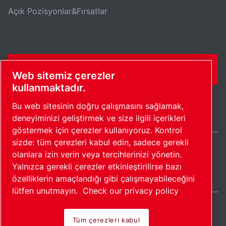
Açık Pozisyonlar&Fırsatlar
İLETIŞIM FORMU
Web sitemiz çerezler
kullanmaktadır.
Bu web sitesinin doğru çalışmasını sağlamak,
deneyiminizi geliştirmek ve size ilgili içerikleri
göstermek için çerezler kullanıyoruz. Kontrol
sizde: tüm çerezleri kabul edin, sadece gerekli
olanlara izin verin veya tercihlerinizi yönetin.
Turkey / TR
Yalnızca gerekli çerezler etkinleştirilirse bazı
Site haritası
Çerezleri yönet
© 2026 Telif Hakkı.
özelliklerin amaçlandığı gibi çalışmayabileceğini
lütfen unutmayın.
Check our privacy policy
Tüm çerezleri kabul