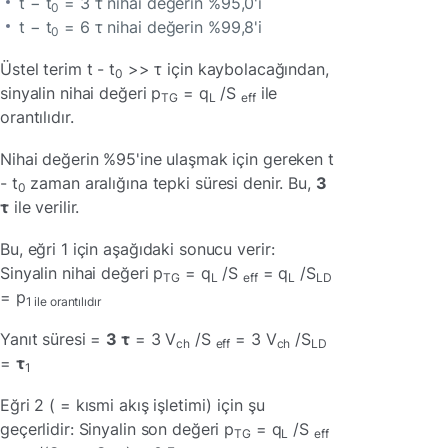
t − t
= 3 τ nihai değerin %95,0'ı
0
t − t
= 6 τ nihai değerin %99,8'i
0
Üstel terim t - t
>> τ için kaybolacağından,
0
sinyalin nihai değeri p
= q
/S
ile
TG
L
eff
orantılıdır.
Nihai değerin %95'ine ulaşmak için gereken t
- t
zaman aralığına tepki süresi denir. Bu,
3
0
τ
ile verilir.
Bu, eğri 1 için aşağıdaki sonucu verir:
Sinyalin nihai değeri p
= q
/S
= q
/S
TG
L
eff
L
LD
= p
1 ile orantılıdır
Yanıt süresi =
3 τ
= 3 V
/S
= 3 V
/S
ch
eff
ch
LD
=
τ
1
Eğri 2 ( = kısmi akış işletimi) için şu
geçerlidir: Sinyalin son değeri p
= q
/S
TG
L
eff