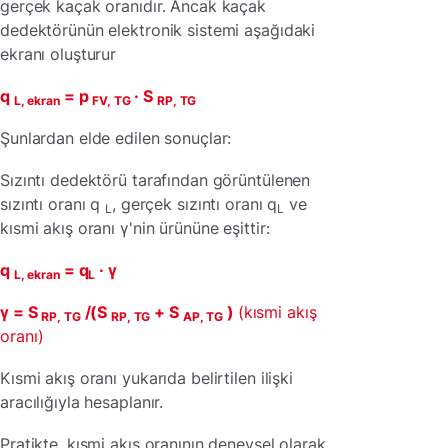
gerçek kaçak oranıdır. Ancak kaçak
dedektörünün elektronik sistemi aşağıdaki
ekranı oluşturur
q
= p
· S
L, ekran
FV, TG
RP, TG
Şunlardan elde edilen sonuçlar:
Sızıntı dedektörü tarafından görüntülenen
sızıntı oranı q
, gerçek sızıntı oranı q
ve
L
L
kısmi akış oranı γ'nin ürününe eşittir:
q
= q
· γ
L, ekran
L
γ = S
/(S
+ S
)
(kısmi akış
RP, TG
RP, TG
AP, TG
oranı)
Kısmi akış oranı yukarıda belirtilen ilişki
aracılığıyla hesaplanır.
Pratikte, kısmi akış oranının deneysel olarak