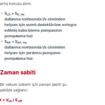
artış kokusu alınır.
S
= S
LD
R, He
dallanma noktasında l/s cinsinden
helyum için sızıntı dedektörüne entegre
edilmiş kaba işleme pompasının
pompalama hızı
S
= S
AP
AP, He
dallanma noktasında l/s cinsinden
helyum için yardımcı pompanın
pompalama hızı
Zaman sabiti
Bir vakum sistemi için zaman sabiti şu
şekilde sağlanır:
t = V
/ S
ch
eff