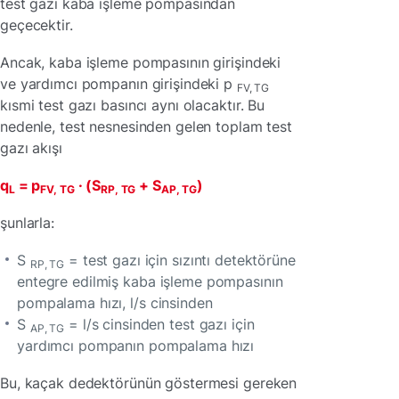
test gazı kaba işleme pompasından
geçecektir.
Ancak, kaba işleme pompasının girişindeki
ve yardımcı pompanın girişindeki p
FV, TG
kısmi test gazı basıncı aynı olacaktır. Bu
nedenle, test nesnesinden gelen toplam test
gazı akışı
q
= p
· (S
+ S
)
L
FV, TG
RP, TG
AP, TG
şunlarla:
S
= test gazı için sızıntı detektörüne
RP, TG
entegre edilmiş kaba işleme pompasının
pompalama hızı, l/s cinsinden
S
= l/s cinsinden test gazı için
AP, TG
yardımcı pompanın pompalama hızı
Bu, kaçak dedektörünün göstermesi gereken