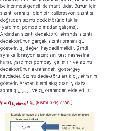
belirlenmesi genellikle mantıklıdır. Bunun için,
sızıntı oranı q
olan bir kalibrasyon sızıntısı
L
doğrudan sızıntı dedektörüne takılır
(yardımcı pompa olmadan çalışma).
Ardından sızıntı dedektörü, ekranda sızıntı
dedektörünün gerçek sızıntı oranını qL
gösterir. q
değeri kaydedilmelidir. Şimdi
L
aynı kalibrasyon sızıntısını test nesnesine
kurar, yardımcı pompayı çalıştırır ve sızıntı
dedektörünün ekranındaki göstergeyi
kaydeder. Sızıntı dedektörü artık q
, ekranını
L
gösterir. Aranan kısmi akış oranı γ daha
sonra q
ve q
oranından elde edilir:
L, ekran
L
γ =
q
/ q
(kısmi akış oranı)
L, ekran
L