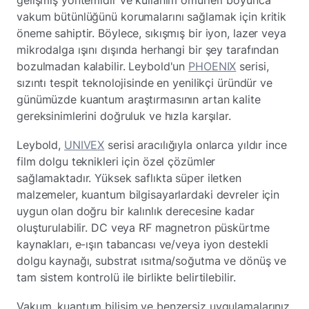
vakum bütünlüğünü korumalarını sağlamak için kritik
öneme sahiptir. Böylece, sıkışmış bir iyon, lazer veya
mikrodalga ışını dışında herhangi bir şey tarafından
bozulmadan kalabilir. Leybold'un
PHOENIX
serisi,
sızıntı tespit teknolojisinde en yenilikçi üründür ve
günümüzde kuantum araştırmasının artan kalite
gereksinimlerini doğruluk ve hızla karşılar.
Leybold,
UNIVEX
serisi aracılığıyla onlarca yıldır ince
film dolgu teknikleri için özel çözümler
sağlamaktadır. Yüksek saflıkta süper iletken
malzemeler, kuantum bilgisayarlardaki devreler için
uygun olan doğru bir kalınlık derecesine kadar
oluşturulabilir. DC veya RF magnetron püskürtme
kaynakları, e-ışın tabancası ve/veya iyon destekli
dolgu kaynağı, substrat ısıtma/soğutma ve dönüş ve
tam sistem kontrolü ile birlikte belirtilebilir.
Vakum, kuantum bilişim ve benzersiz uygulamalarınız