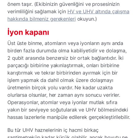
önem taşır. (Ekibinizin güvenliğini ve prosesinizin
verimliliğini sağlamak için
HV ve UHV altında çalışma
hakkında bilmeniz gerekenleri
okuyun.)
İyon kapanı
Üst üste binme, atomların veya iyonların aynı anda
birden fazla durumda olma kabiliyetidir ve dolaşma,
2 qubit arasında benzersiz bir ortak bağlantıdır. İki
parçacığı birbirine yakınlaştırmak, onları birbirine
karıştırmak ve tekrar birbirinden ayırmak için bir
işlem yapmak da dahil olmak üzere dolaşmayı
üretmenin birçok yolu vardır. Ne kadar uzakta
olurlarsa olsunlar, her zaman aynı sonucu verirler.
Operasyonlar, atomlar veya iyonlar mutlak sıfıra
yakın bir seviyeye soğutularak ve UHV bölmesindeki
hassas lazerlerle manipüle edilerek gerçekleştirilebilir.
Bu tür UHV haznelerinin iç hacmi birkaç
santimetreküp kadar küçük olabilir, ancak boyutu ne