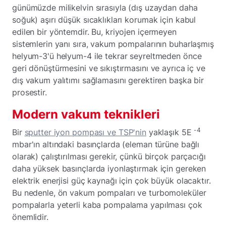
günümüzde milikelvin sırasıyla (dış uzaydan daha
soğuk) aşırı düşük sıcaklıkları korumak için kabul
edilen bir yöntemdir. Bu, kriyojen içermeyen
sistemlerin yanı sıra, vakum pompalarının buharlaşmış
helyum-3'ü helyum-4 ile tekrar seyreltmeden önce
geri dönüştürmesini ve sıkıştırmasını ve ayrıca iç ve
dış vakum yalıtımı sağlamasını gerektiren başka bir
prosestir.
Modern vakum teknikleri
-4
Bir
sputter iyon pompası ve TSP'nin
yaklaşık 5E
mbar'ın altındaki basınçlarda (eleman türüne bağlı
olarak) çalıştırılması gerekir, çünkü birçok parçacığı
daha yüksek basınçlarda iyonlaştırmak için gereken
elektrik enerjisi güç kaynağı için çok büyük olacaktır.
Bu nedenle, ön vakum pompaları ve turbomoleküler
pompalarla yeterli kaba pompalama yapılması çok
önemlidir.