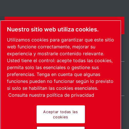
CONTÁCTENME
Nuestro sitio web utiliza cookies.
Utilizamos cookies para garantizar que este sitio
web funcione correctamente, mejorar su
experiencia y mostrarle contenido relevante.
Usted tiene el control: acepte todas las cookies,
permita solo las esenciales o gestione sus
preferencias. Tenga en cuenta que algunas
Mexico / ES
funciones pueden no funcionar según lo previsto
Mapa del sitio
Administrar cookies
© 2026 Derecho de autor.
si solo se habilitan las cookies esenciales.
Consulta nuestra política de privacidad
Aceptar todas las
cookies
Productos pioneros.