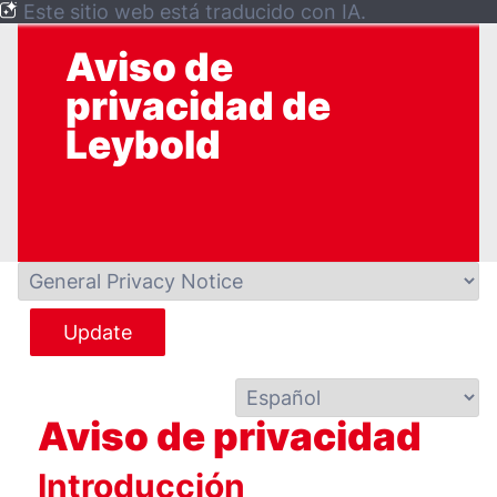
Este sitio web está traducido con IA.
Aviso de
privacidad de
Leybold
Update
Aviso de privacidad
Introducción